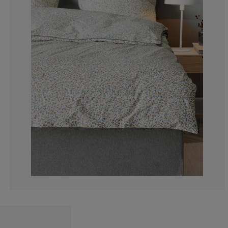
0%
1.25%
6.25%