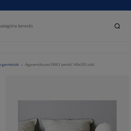
Keres
 garnitúrák
Ágyneműhuzat EMILY perkál 140x200 zöld
88.75%
3.75%