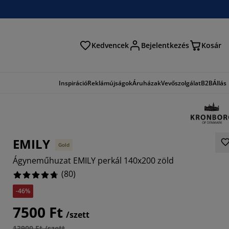
Kedvencek
Bejelentkezés
Kosár
és
Inspiráció
Reklámújságok
Áruházak
Vevőszolgálat
B2B
Állás
EMILY
Gold
Ágyneműhuzat EMILY perkál 140x200 zöld
(
80
)
-46%
7500 Ft
/szett
13900 Ft /szett