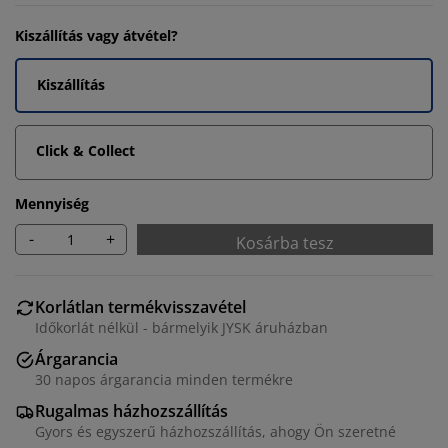
Kiszállítás vagy átvétel?
Kiszállítás
Click & Collect
Mennyiség
-
+
Kosárba tesz
Korlátlan termékvisszavétel
Időkorlát nélkül - bármelyik JYSK áruházban
Árgarancia
30 napos árgarancia minden termékre
Rugalmas házhozszállítás
Gyors és egyszerű házhozszállítás, ahogy Ön szeretné