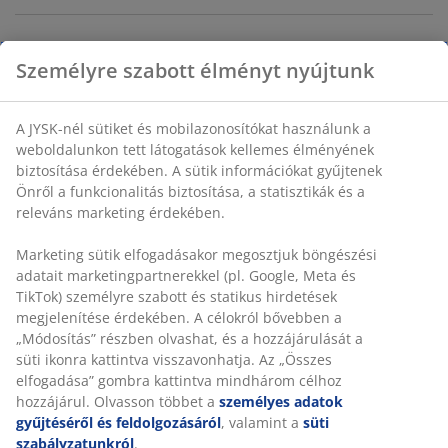
SKU: 7337070
Személyre szabott élményt nyújtunk
A JYSK-nél sütiket és mobilazonosítókat használunk a
Részletes Adatok
weboldalunkon tett látogatások kellemes élményének
biztosítása érdekében. A sütik információkat gyűjtenek
Önről a funkcionalitás biztosítása, a statisztikák és a
releváns marketing érdekében.
Értékelések
Marketing sütik elfogadásakor megosztjuk böngészési
(
273
)
adatait marketingpartnerekkel (pl. Google, Meta és
TikTok) személyre szabott és statikus hirdetések
megjelenítése érdekében. A célokról bővebben a
Kiszállítás
„Módosítás” részben olvashat, és a hozzájárulását a
süti ikonra kattintva visszavonhatja. Az „Összes
elfogadása” gombra kattintva mindhárom célhoz
hozzájárul. Olvasson többet a
személyes adatok
gyűjtéséről és feldolgozásáról
, valamint a
süti
szabályzatunkról
.