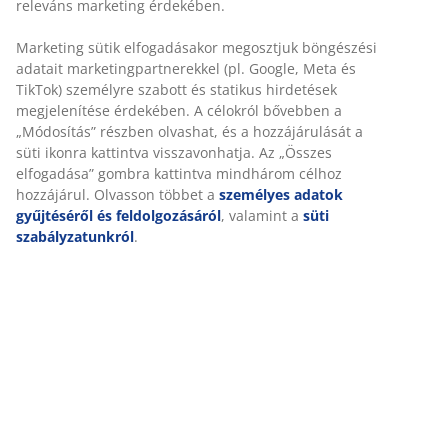
Részletes Adatok
Értékelések
(
63
)
A márkáról
Kiszállítás