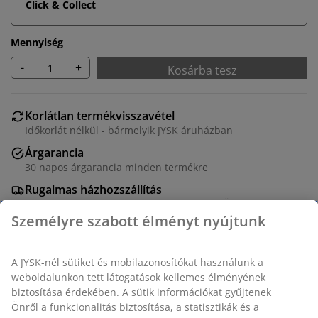
Click & Collect
Mennyiség
-
+
Kosárba tesz
Korlátlan termékvisszavétel
Időkorlát nélkül - bármelyik JYSK áruházban
Árgarancia
30 napos árgarancia minden termékre
Rugalmas házhozszállítás
Gyors és egyszerű házhozszállítás, ahogy Ön szeretné
100% csíkos pamutszatén. 200x220 + 2 db 70x80/90 cm
SKU: 1811672