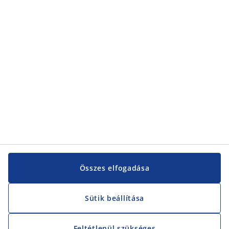
Kategóriák
Vevőszolgálat
Vevőszolgálat
JYSK
JYSK
KÖZPONTI IRODA
JYSK követése