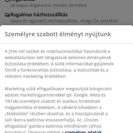
30 napos árgarancia minden termékre
Rugalmas házhozszállítás
Gyors és egyszerű házhozszállítás, ahogy Ön szeretné
100% puha, meleg pamutflanel. 140x200 + 70x80/90 cm
SKU: 1394970
Részletes Adatok
Értékelések
(
16
)