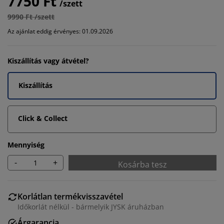
7750 Ft
/szett
9990 Ft /szett
Az ajánlat eddig érvényes: 01.09.2026
Kiszállítás vagy átvétel?
Kiszállítás
Click & Collect
Mennyiség
-
+
Kosárba tesz
Korlátlan termékvisszavétel
Időkorlát nélkül - bármelyik JYSK áruházban
Árgarancia