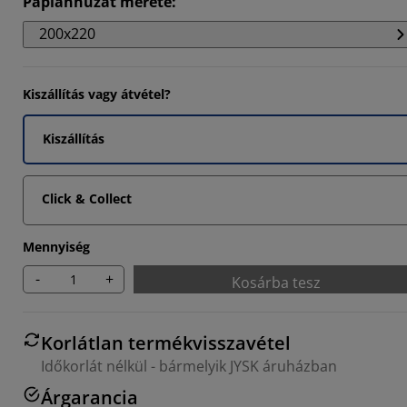
Paplanhuzat mérete
:
6667%
200x220
6667%
Kiszállítás vagy átvétel?
Kiszállítás
Click & Collect
Mennyiség
-
+
Kosárba tesz
Korlátlan termékvisszavétel
Időkorlát nélkül - bármelyik JYSK áruházban
Árgarancia