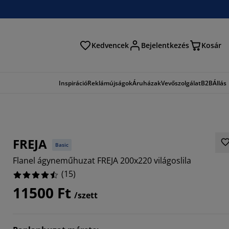
Kedvencek
Bejelentkezés
Kosár
és
Inspiráció
Reklámújságok
Áruházak
Vevőszolgálat
B2B
Állás
FREJA
Basic
Flanel ágyneműhuzat FREJA 200x220 világoslila
(
15
)
11500 Ft
/szett
3333%
3334%