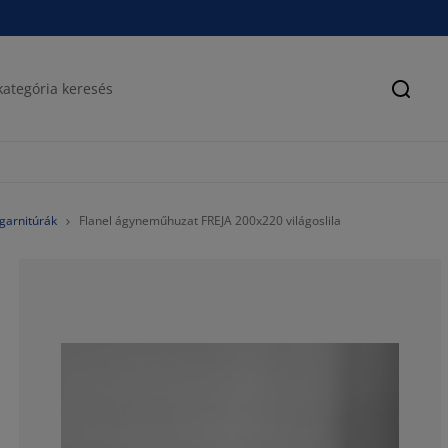
Keres
garnitúrák
Flanel ágyneműhuzat FREJA 200x220 világoslila
73.3333333333
13.33333333333