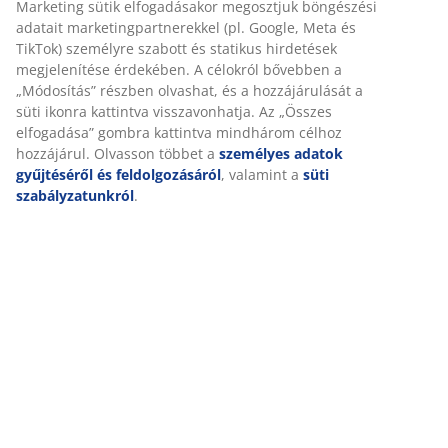
Részletes Adatok
Értékelések
(
0
)
Kiszállítás