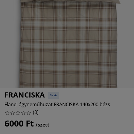
torápolók és kiegészítők
ltéri világítás
pedők
ykeretek
lágítás
mping
hásszekrények
yalapok
ztartás
lószoba bútorok
yrácsok
erekszoba
erek matracok
sási kiegészítők
erekágyak
FRANCISKA
Basic
Flanel ágyneműhuzat FRANCISKA 140x200 bézs
(
0
)
6000 Ft
/szett