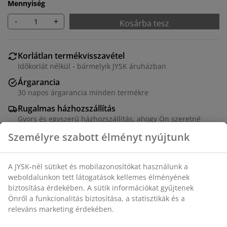
Mennyiség
-
+
Kosárba tesz
Korlátlan termékvisszavétel
Időkorlát nélkül - bármelyik JYSK áruházban
Árgarancia
30 napos árgarancia minden termékre
Rugalmas házhozszállítás
Gyors és egyszerű házhozszállítás, ahogy Ön szeretné
100% pamutflanel. 140x200 + 70x80/90 cm
SKU: 1819670