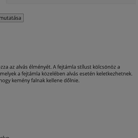
mutatása
zza az alvás élményét. A fejtámla stílust kölcsönöz a
 amelyek a fejtámla közelében alvás esetén keletkezhetnek.
hogy kemény falnak kellene dőlnie.
elve