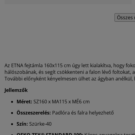
Összes 
Az ETNA fejtámla 160x115 cm úgy lett kialakítva, hogy foko
hálószobának, és segít csökkenteni a falon lévő foltokat,
További előnyként kényelmesen ülhet az ágyban anélkül, 
Jellemzők
Méret:
SZ160 x MA115 x MÉ6 cm
Összeszerelés:
Padlóra és falra helyezhető
Szín:
Szürke-40
OEKO-TEX® STANDARD 100:
Káros anyagokra teszt