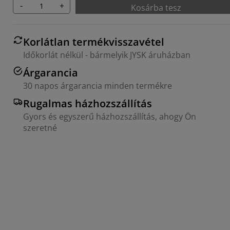
-
+
Kosárba tesz
Korlátlan termékvisszavétel
Időkorlát nélkül - bármelyik JYSK áruházban
Árgarancia
30 napos árgarancia minden termékre
Rugalmas házhozszállítás
Gyors és egyszerű házhozszállítás, ahogy Ön
szeretné