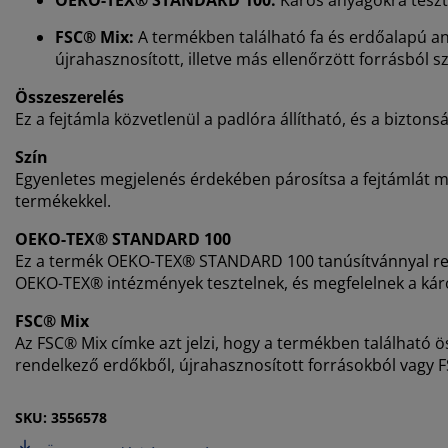
FSC® Mix:
A termékben található fa és erdőalapú a
újrahasznosított, illetve más ellenőrzött forrásból
Összeszerelés
Ez a fejtámla közvetlenül a padlóra állítható, és a biztons
Szín
Egyenletes megjelenés érdekében párosítsa a fejtámlát m
termékekkel.
OEKO-TEX® STANDARD 100
Ez a termék OEKO-TEX® STANDARD 100 tanúsítvánnyal rende
OEKO-TEX® intézmények tesztelnek, és megfelelnek a kár
FSC® Mix
Az FSC® Mix címke azt jelzi, hogy a termékben található 
rendelkező erdőkből, újrahasznosított forrásokból vagy FS
SKU: 3556578