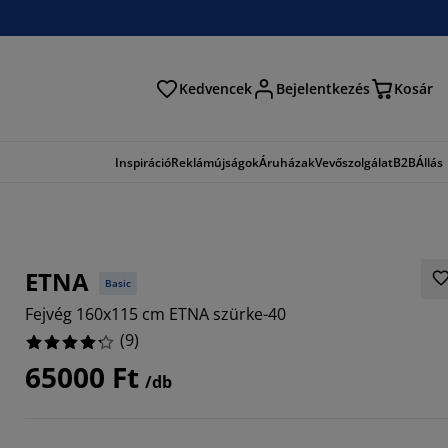
Kedvencek
Bejelentkezés
Kosár
és
Inspiráció
Reklámújságok
Áruházak
Vevőszolgálat
B2B
Állás
ETNA
Basic
Fejvég 160x115 cm ETNA szürke-40
(
9
)
65000 Ft
/db
6666%
1111%