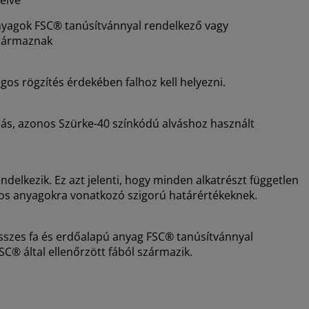
nyagok FSC® tanúsítvánnyal rendelkező vagy
 származnak
ágos rögzítés érdekében falhoz kell helyezni.
ás, azonos Szürke-40 színkódú alváshoz használt
lkezik. Ez azt jelenti, hogy minden alkatrészt független
os anyagokra vonatkozó szigorú határértékeknek.
összes fa és erdőalapú anyag FSC® tanúsítvánnyal
C® által ellenőrzött fából származik.