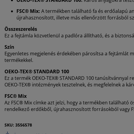
FSC® Mix:
A termékben található fa és erdőalapú a
újrahasznosított, illetve más ellenőrzött forrásból
Összeszerelés
Ez a fejtámla közvetlenül a padlóra állítható, és a biztons
Szín
Egyenletes megjelenés érdekében párosítsa a fejtámlát m
termékekkel.
OEKO-TEX® STANDARD 100
Ez a termék OEKO-TEX® STANDARD 100 tanúsítvánnyal rende
OEKO-TEX® intézmények tesztelnek, és megfelelnek a kár
FSC® Mix
Az FSC® Mix címke azt jelzi, hogy a termékben található 
rendelkező erdőkből, újrahasznosított forrásokból vagy FS
SKU: 3556578