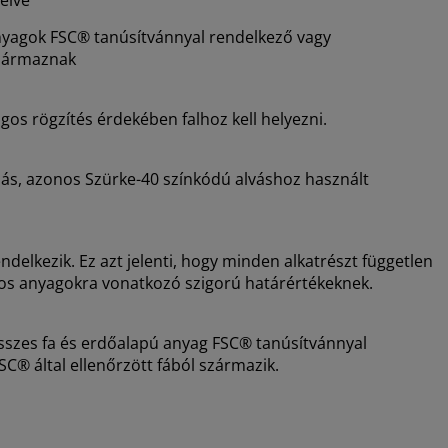
nyagok FSC® tanúsítvánnyal rendelkező vagy
 származnak
ágos rögzítés érdekében falhoz kell helyezni.
ás, azonos Szürke-40 színkódú alváshoz használt
lkezik. Ez azt jelenti, hogy minden alkatrészt független
os anyagokra vonatkozó szigorú határértékeknek.
összes fa és erdőalapú anyag FSC® tanúsítvánnyal
C® által ellenőrzött fából származik.