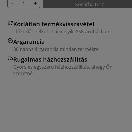
-
+
Kosárba tesz
Korlátlan termékvisszavétel
Időkorlát nélkül - bármelyik JYSK áruházban
Árgarancia
30 napos árgarancia minden termékre
Rugalmas házhozszállítás
Gyors és egyszerű házhozszállítás, ahogy Ön
szeretné