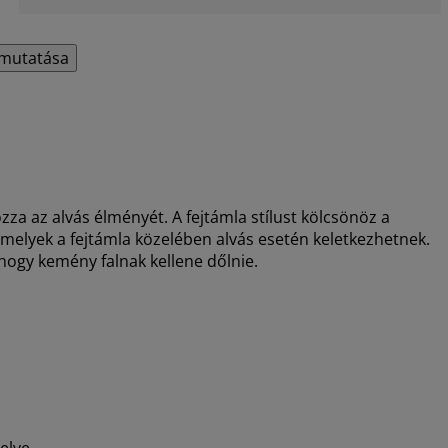
mutatása
zza az alvás élményét. A fejtámla stílust kölcsönöz a
 amelyek a fejtámla közelében alvás esetén keletkezhetnek.
hogy kemény falnak kellene dőlnie.
elve