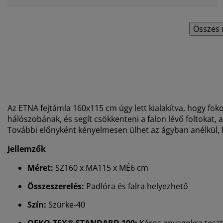
Összes 
Az ETNA fejtámla 160x115 cm úgy lett kialakítva, hogy foko
hálószobának, és segít csökkenteni a falon lévő foltokat,
További előnyként kényelmesen ülhet az ágyban anélkül, 
Jellemzők
Méret:
SZ160 x MA115 x MÉ6 cm
Összeszerelés:
Padlóra és falra helyezhető
Szín:
Szürke-40
OEKO-TEX® STANDARD 100:
Káros anyagokra teszt