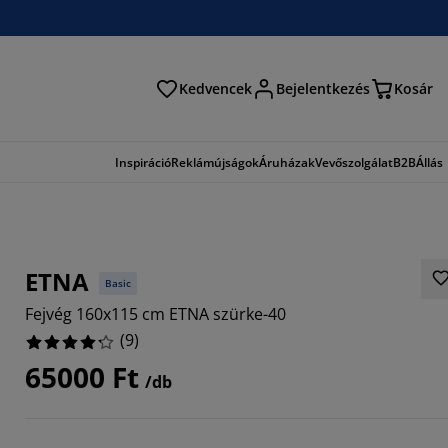
Kedvencek
Bejelentkezés
Kosár
és
Inspiráció
Reklámújságok
Áruházak
Vevőszolgálat
B2B
Állás
ETNA
Basic
Fejvég 160x115 cm ETNA szürke-40
(
9
)
65000 Ft
/db
6666%
1111%