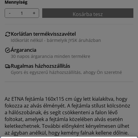
Mennyiség
-
+
Kosárba tesz
Korlátlan termékvisszavétel
Időkorlát nélkül - bármelyik JYSK áruházban
Árgarancia
30 napos árgarancia minden termékre
Rugalmas házhozszállítás
Gyors és egyszerű házhozszállítás, ahogy Ön szeretné
Az ETNA fejtámla 160x115 cm úgy lett kialakítva, hogy
fokozza az alvás élményét. A fejtámla stílust kölcsönöz
a hálószobának, és segít csökkenteni a falon lévő
foltokat, amelyek a fejtámla közelében alvás esetén
keletkezhetnek. További előnyként kényelmesen ülhet
az ágyban anélkül, hogy kemény falnak kellene dőlnie.