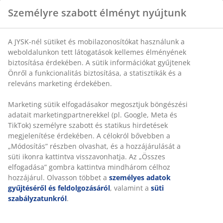
Jellemzők
Méret:
SZ160 x MA115 x MÉ6 cm
Összeszerelés:
Padlóra és falra helyezhető
Szín:
Szürke-23
OEKO-TEX® STANDARD 100:
Káros anyagokra
tesztelve
FSC® Mix:
A termékben található fa és erdőalapú
anyagok FSC® tanúsítvánnyal rendelkező vagy
újrahasznosított, illetve más ellenőrzött forrásból
származnak
Összeszerelés
Ez a fejtámla közvetlenül a padlóra állítható, és a
biztonságos rögzítés érdekében falhoz kell helyezni.
Szín
Egyenletes megjelenés érdekében párosítsa a fejtámlát