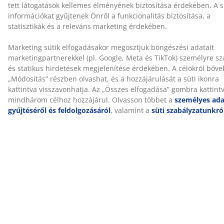
Értékelések
(
38
)
A márkáról
Kiszállítás