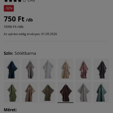
-52%
750 Ft
/db
1590 Ft /db
Az ajánlat eddig érvényes: 01.09.2026
Szín
:
Sötétbarna
Méret
: