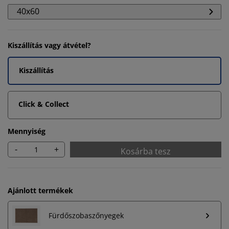
40x60
Kiszállítás vagy átvétel?
Kiszállítás
Click & Collect
Mennyiség
-
+
Kosárba tesz
Ajánlott termékek
Személyre szabott élményt nyújtunk
Fürdőszobaszőnyegek