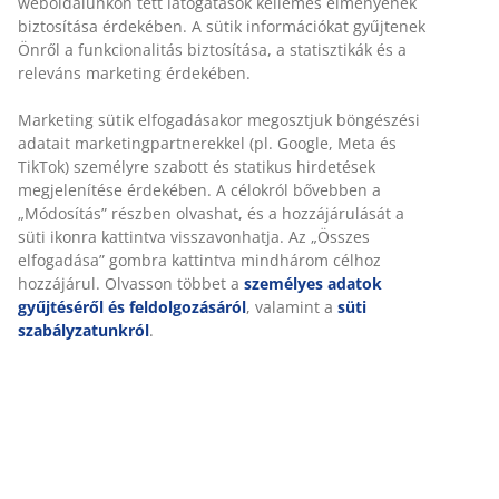
weboldalunkon tett látogatások kellemes élményének
30 napos árgarancia minden termékre
biztosítása érdekében. A sütik információkat gyűjtenek
Rugalmas házhozszállítás
Önről a funkcionalitás biztosítása, a statisztikák és a
Gyors és egyszerű házhozszállítás, ahogy Ön szeretné
releváns marketing érdekében.
Marketing sütik elfogadásakor megosztjuk böngészési
adatait marketingpartnerekkel (pl. Google, Meta és
100% pamut. Puha, vastag és jó a nedvszívó képessége.
TikTok) személyre szabott és statikus hirdetések
600 g/m². 50x100 cm
megjelenítése érdekében. A célokról bővebben a
„Módosítás” részben olvashat, és a hozzájárulását a
süti ikonra kattintva visszavonhatja. Az „Összes
SKU: 2101601
elfogadása” gombra kattintva mindhárom célhoz
hozzájárul. Olvasson többet a
személyes adatok
gyűjtéséről és feldolgozásáról
, valamint a
süti
szabályzatunkról
.
Részletes Adatok
Értékelések
(
118
)