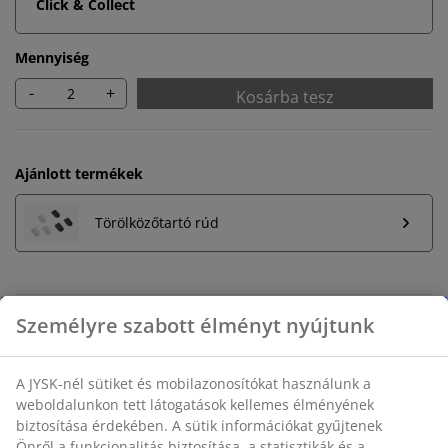
Click & Collect
Mennyiség
-
+
Kosárba tesz
Ajánlott termékek
Törölközőtartó rúd
Korlátlan termékvisszavétel
Időkorlát nélkül - bármelyik JYSK áruházban
Árgarancia
30 napos árgarancia minden termékre
Rugalmas házhozszállítás