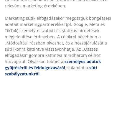
Gyors és egyszerű házhozszállítás, ahogy Ön szeretné
100% pamut. Puha és jó a nedvszívó képessége. 450
g/m². 65x130 cm
SKU: 2337701
Részletes Adatok
Értékelések
(
105
)
Kiszállítás