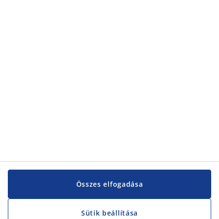
Kategóriák
Kategóriák
Vevőszolgálat
Vevőszolgálat
JYSK
JYSK
KÖZPONTI IRODA
JYSK követése