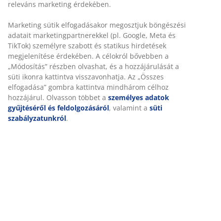
Rugalmas házhozszállítás
Gyors és egyszerű házhozszállítás, ahogy Ön szeretné
SKU: 2345442
Részletes Adatok
Értékelések
(
9
)
Kiszállítás