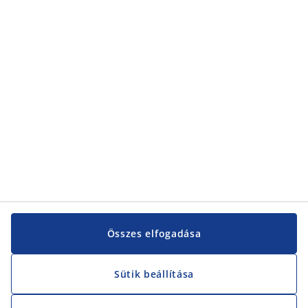
Kategóriák
Vevőszolgálat
Vevőszolgálat
JYSK
JYSK
KÖZPONTI IRODA
JYSK követése