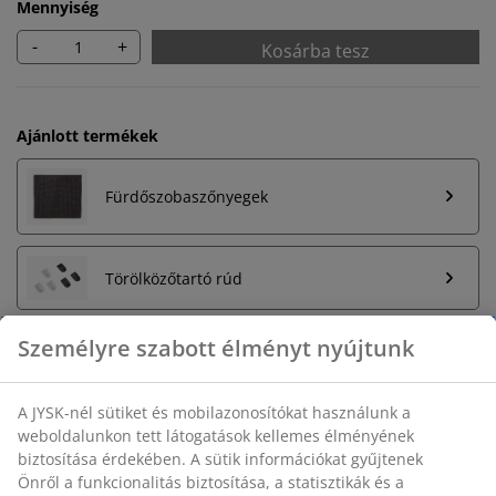
Mennyiség
-
+
Kosárba tesz
Ajánlott termékek
Fürdőszobaszőnyegek
Törölközőtartó rúd
Korlátlan termékvisszavétel
Időkorlát nélkül - bármelyik JYSK áruházban
Árgarancia
30 napos árgarancia minden termékre