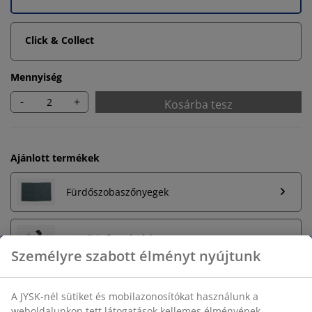
Click & Collect
Mennyiség
-
+
Kosárba tesz
Ajánlott termékek
Fürdőszobaszőnyegek
Törölközőtartó rúd
Korlátlan termékvisszavétel