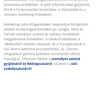
Időkorlát nélkül - bármelyik JYSK áruházban
Árgarancia
30 napos árgarancia minden termékre
Rugalmas házhozszállítás
Gyors és egyszerű házhozszállítás, ahogy Ön szeretné
SKU: 2319861
Részletes Adatok
Értékelések
(
68
)