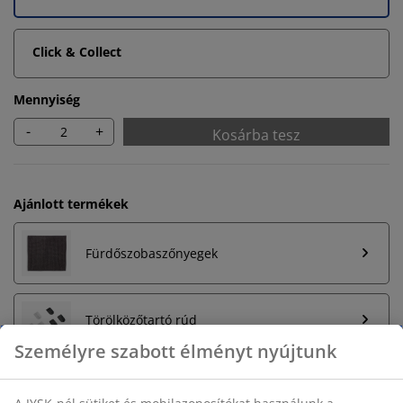
Click & Collect
Mennyiség
-
+
Kosárba tesz
Ajánlott termékek
Fürdőszobaszőnyegek
Törölközőtartó rúd