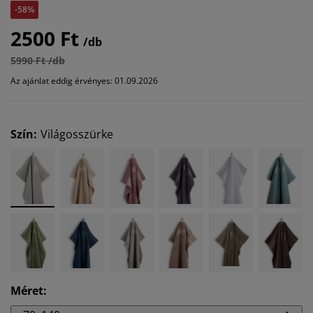
-58%
2500 Ft
/db
5990 Ft /db
Az ajánlat eddig érvényes: 01.09.2026
Szín
:
Világosszürke
Méret
: