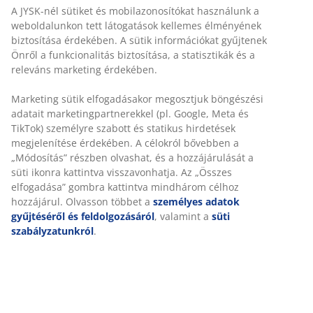
Törölközőtartó rúd
Korlátlan termékvisszavétel
Időkorlát nélkül - bármelyik JYSK áruházban
Árgarancia
30 napos árgarancia minden termékre
Rugalmas házhozszállítás
Gyors és egyszerű házhozszállítás, ahogy Ön szeretné
SKU: 2332358
Részletes Adatok