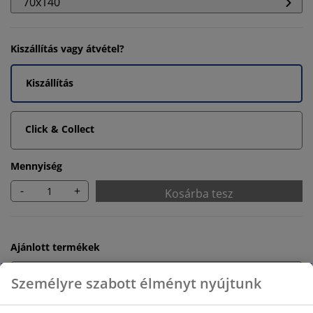
70x140
Kiszállítás vagy átvétel?
Kiszállítás
Click & Collect
Mennyiség
-
+
Kosárba tesz
Ajánlott termékek
Fürdőszobaszőnyegek