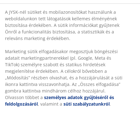
A JYSK-nél sütiket és mobilazonosítókat használunk a
Törölközőtartó rúd
weboldalunkon tett látogatások kellemes élményének
biztosítása érdekében. A sütik információkat gyűjtenek
Önről a funkcionalitás biztosítása, a statisztikák és a
releváns marketing érdekében.
Korlátlan termékvisszavétel
Marketing sütik elfogadásakor megosztjuk böngészési
Időkorlát nélkül - bármelyik JYSK áruházban
adatait marketingpartnerekkel (pl. Google, Meta és
Árgarancia
TikTok) személyre szabott és statikus hirdetések
30 napos árgarancia minden termékre
megjelenítése érdekében. A célokról bővebben a
„Módosítás” részben olvashat, és a hozzájárulását a
Rugalmas házhozszállítás
süti ikonra kattintva visszavonhatja. Az „Összes
Gyors és egyszerű házhozszállítás, ahogy Ön szeretné
elfogadása” gombra kattintva mindhárom célhoz
hozzájárul. Olvasson többet a
személyes adatok
gyűjtéséről és feldolgozásáról
, valamint a
süti
SKU: 2344226
szabályzatunkról
.
Részletes Adatok