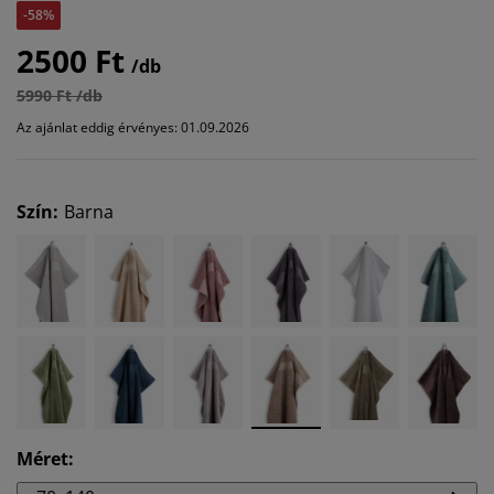
-58%
2500 Ft
/db
5990 Ft /db
Az ajánlat eddig érvényes: 01.09.2026
Szín
:
Barna
Méret
: