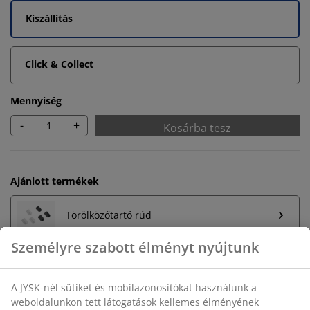
Kiszállítás
Click & Collect
Mennyiség
-
+
Kosárba tesz
Ajánlott termékek
Törölközőtartó rúd
Személyre szabott élményt nyújtunk
Korlátlan termékvisszavétel
A JYSK-nél sütiket és mobilazonosítókat használunk a
Időkorlát nélkül - bármelyik JYSK áruházban
weboldalunkon tett látogatások kellemes élményének