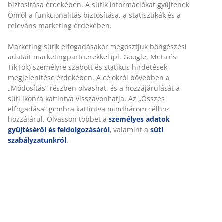
biztosítása érdekében. A sütik információkat gyűjtenek
Árgarancia
Önről a funkcionalitás biztosítása, a statisztikák és a
30 napos árgarancia minden termékre
releváns marketing érdekében.
Rugalmas házhozszállítás
Gyors és egyszerű házhozszállítás, ahogy Ön szeretné
Marketing sütik elfogadásakor megosztjuk böngészési
adatait marketingpartnerekkel (pl. Google, Meta és
TikTok) személyre szabott és statikus hirdetések
megjelenítése érdekében. A célokról bővebben a
SKU: 2346201
„Módosítás” részben olvashat, és a hozzájárulását a
süti ikonra kattintva visszavonhatja. Az „Összes
elfogadása” gombra kattintva mindhárom célhoz
hozzájárul. Olvasson többet a
személyes adatok
Részletes Adatok
gyűjtéséről és feldolgozásáról
, valamint a
süti
szabályzatunkról
.
Értékelések
(
5
)