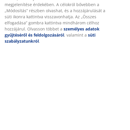
A JYSK-nél sütiket és mobilazonosítókat használunk a
Kiszállítás
weboldalunkon tett látogatások kellemes élményének biztosítás
érdekében. A sütik információkat gyűjtenek Önről a
funkcionalitás biztosítása, a statisztikák és a releváns marketing
érdekében.
Marketing sütik elfogadásakor megosztjuk böngészési adatait
marketingpartnerekkel (pl. Google, Meta és TikTok) személyre
szabott és statikus hirdetések megjelenítése érdekében. A
célokról bővebben a „Módosítás” részben olvashat, és a
hozzájárulását a süti ikonra kattintva visszavonhatja. Az „Összes
elfogadása” gombra kattintva mindhárom célhoz hozzájárul.
Olvasson többet a
személyes adatok gyűjtéséről és
feldolgozásáról
, valamint a
süti szabályzatunkról
.