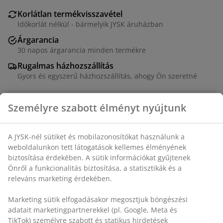
Korlátlan termékvisszavétel
Időkorlát nélkül - bármelyik JYSK áruházban
Árgarancia
30 napos árgarancia minden termékre
Rugalmas házhozszállítás
Gyors és egyszerű házhozszállítás, ahogy Ön szeretné
SKU: 2784104
Részletes Adatok
Értékelések
Személyre szabott élményt nyújtunk
(
1
)