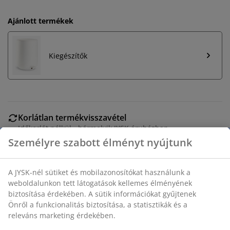
Ajánlott termékek
Kiegészítők
Korlátlan termékvisszavétel
Időkorlát nélkül - bármelyik JYSK áruházban
Árgarancia
30 napos árgarancia minden termékre
Rugalmas házhozszállítás
Gyors és egyszerű házhozszállítás, ahogy Ön szeretné
SKU: 2762512