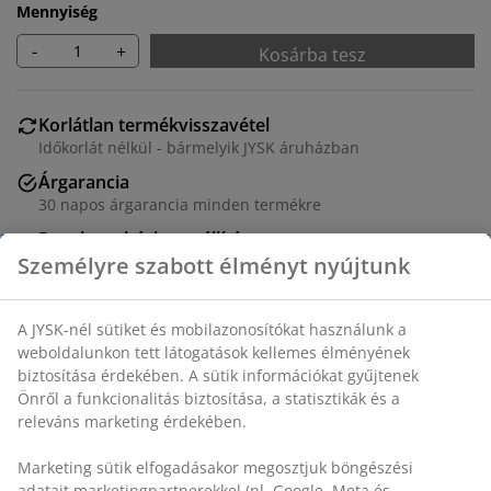
Mennyiség
-
+
Kosárba tesz
Korlátlan termékvisszavétel
Időkorlát nélkül - bármelyik JYSK áruházban
Árgarancia
30 napos árgarancia minden termékre
Rugalmas házhozszállítás
Gyors és egyszerű házhozszállítás, ahogy Ön szeretné
SKU: 2781140
Részletes Adatok