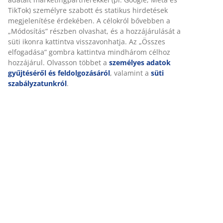
Személyre szabott élményt nyújtunk
Értékelések
(
27
)
A JYSK-nél sütiket és mobilazonosítókat használunk a
weboldalunkon tett látogatások kellemes élményének biztosítás
érdekében. A sütik információkat gyűjtenek Önről a
funkcionalitás biztosítása, a statisztikák és a releváns marketing
Kiszállítás
érdekében.
Marketing sütik elfogadásakor megosztjuk böngészési adatait
marketingpartnerekkel (pl. Google, Meta és TikTok) személyre
szabott és statikus hirdetések megjelenítése érdekében. A
célokról bővebben a „Módosítás” részben olvashat, és a
hozzájárulását a süti ikonra kattintva visszavonhatja. Az „Összes
elfogadása” gombra kattintva mindhárom célhoz hozzájárul.
Olvasson többet a
személyes adatok gyűjtéséről és
feldolgozásáról
, valamint a
süti szabályzatunkról
.