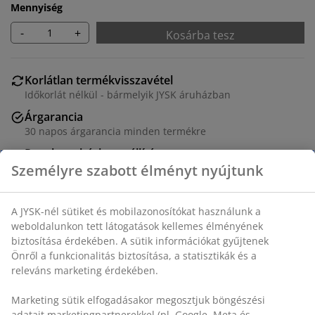
Mennyiség
-
+
Kosárba tesz
Korlátlan termékvisszavétel
Időkorlát nélkül - bármelyik JYSK áruházban
Árgarancia
30 napos árgarancia minden termékre
Rugalmas házhozszállítás
Gyors és egyszerű házhozszállítás, ahogy Ön szeretné
SKU: 2781101
Részletes Adatok