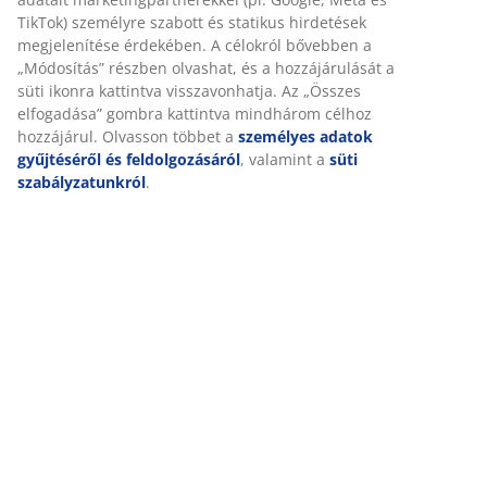
Értékelések
(
26
)
Személyre szabott élményt nyújtunk
Kiszállítás
A JYSK-nél sütiket és mobilazonosítókat használunk a
weboldalunkon tett látogatások kellemes élményének biztosítás
érdekében. A sütik információkat gyűjtenek Önről a funkcionalit
biztosítása, a statisztikák és a releváns marketing érdekében.
Marketing sütik elfogadásakor megosztjuk böngészési adatait
marketingpartnerekkel (pl. Google, Meta és TikTok) személyre
szabott és statikus hirdetések megjelenítése érdekében. A célok
bővebben a „Módosítás” részben olvashat, és a hozzájárulását a 
ikonra kattintva visszavonhatja. Az „Összes elfogadása” gombra
kattintva mindhárom célhoz hozzájárul. Olvasson többet a
személyes adatok gyűjtéséről és feldolgozásáról
, valamint a
sü
szabályzatunkról
.