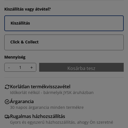
Kiszállítás vagy átvétel?
Kiszállítás
Click & Collect
Mennyiség
-
+
Kosárba tesz
Korlátlan termékvisszavétel
Időkorlát nélkül - bármelyik JYSK áruházban
Árgarancia
30 napos árgarancia minden termékre
Rugalmas házhozszállítás
Gyors és egyszerű házhozszállítás, ahogy Ön szeretné