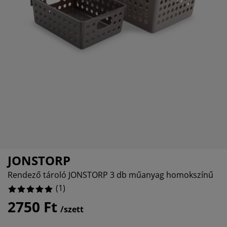
torápolók és kiegészítők
ltéri világítás
epedők
gykeretek
lágítás
emping
uhásszekrények
gyalapok
áztartás
álószoba bútorok
gyrácsok
yerekszoba
yerek matracok
sási kiegészítők
yerekágyak
JONSTORP
Rendező tároló JONSTORP 3 db műanyag homokszínű
(
1
)
2750 Ft
/szett