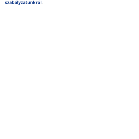
többet a
személyes adatok gyűjtéséről és
feldolgozásáról
, valamint a
süti szabályzatunkról
.