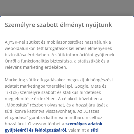
Műanyag (100% újrahasznosított). 3 db/szett. SZ12/15 x
H17/29 x MA6/12 cm
Személyre szabott élményt nyújtunk
SKU: 2784800
A JYSK-nél sütiket és mobilazonosítókat használunk a
weboldalunkon tett látogatások kellemes élményének
Részletes Adatok
biztosítása érdekében. A sütik információkat gyűjtenek
Önről a funkcionalitás biztosítása, a statisztikák és a
releváns marketing érdekében.
Értékelések
Marketing sütik elfogadásakor megosztjuk böngészési
adatait marketingpartnerekkel (pl. Google, Meta és
(
1
)
TikTok) személyre szabott és statikus hirdetések
megjelenítése érdekében. A célokról bővebben a
„Módosítás” részben olvashat, és a hozzájárulását a süti
Kiszállítás
ikonra kattintva visszavonhatja. Az „Összes elfogadása”
gombra kattintva mindhárom célhoz hozzájárul. Olvasson