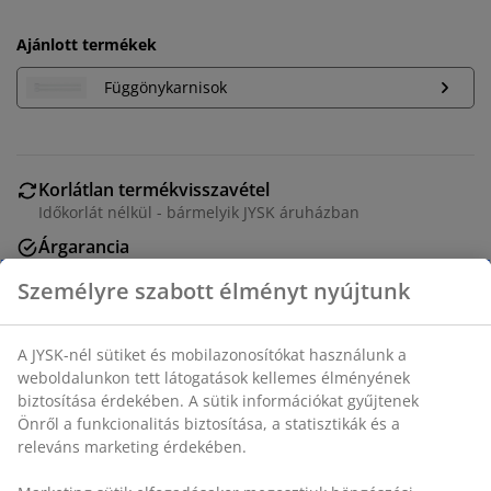
Ajánlott termékek
Függönykarnisok
Korlátlan termékvisszavétel
Időkorlát nélkül - bármelyik JYSK áruházban
Árgarancia
30 napos árgarancia minden termékre
Rugalmas házhozszállítás
Gyors és egyszerű házhozszállítás, ahogy Ön szeretné
SKU: 5095801