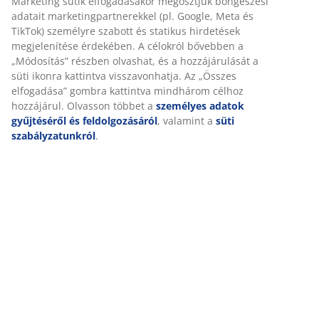
Részletes Adatok
Értékelések
(
123
)
Kiszállítás
Személyre szabott élményt nyújtunk
A JYSK-nél sütiket és mobilazonosítókat használunk a weboldalu
látogatások kellemes élményének biztosítása érdekében. A sütik
információkat gyűjtenek Önről a funkcionalitás biztosítása, a stat