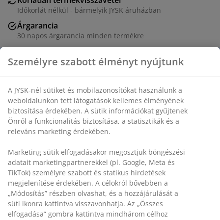
Időkorlát nélkül - bármelyik JYSK áruházban
Árgarancia
30 napos árgarancia minden termékre
Rugalmas házhozszállítás
Gyors és egyszerű házhozszállítás, ahogy Ön szeretné
Személyre szabott élményt nyújtunk
Poliészter/vászon. Bújtatható. 1 x SZ140 x MA245 cm
A JYSK-nél sütiket és mobilazonosítókat használunk a
weboldalunkon tett látogatások kellemes élményének
SKU: 5097858
biztosítása érdekében. A sütik információkat gyűjtenek
Önről a funkcionalitás biztosítása, a statisztikák és a
releváns marketing érdekében.
Részletes Adatok
Marketing sütik elfogadásakor megosztjuk böngészési
adatait marketingpartnerekkel (pl. Google, Meta és
TikTok) személyre szabott és statikus hirdetések
megjelenítése érdekében. A célokról bővebben a
Értékelések
„Módosítás” részben olvashat, és a hozzájárulását a süti