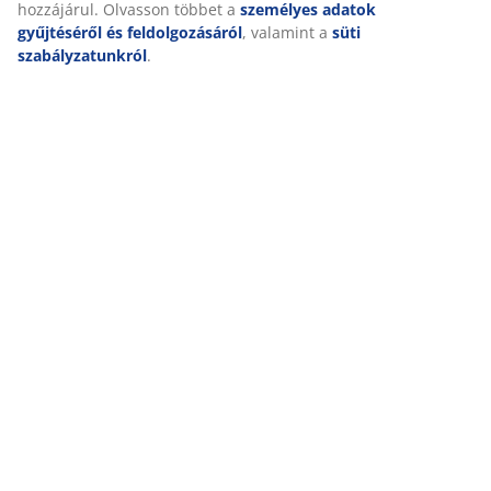
(
5
)
ikonra kattintva visszavonhatja. Az „Összes elfogadása”
gombra kattintva mindhárom célhoz hozzájárul. Olvasson
többet a
személyes adatok gyűjtéséről és
feldolgozásáról
, valamint a
süti szabályzatunkról
.
Kiszállítás