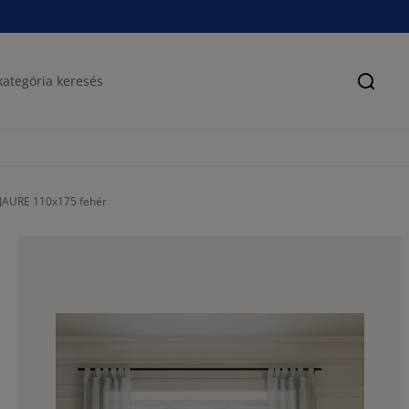
Keres
JAURE 110x175 fehér
65.89861751152
10.59907834101