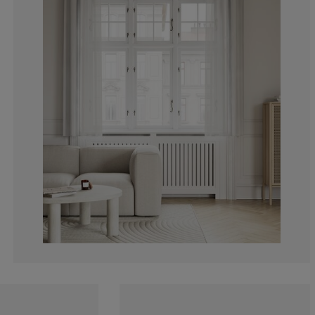
5.069124423963
4.608294930875
13.82488479262