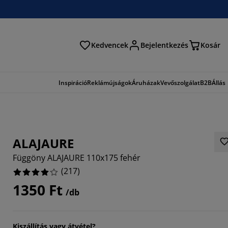
Kedvencek
Bejelentkezés
Kosár
és
Inspiráció
Reklámújságok
Áruházak
Vevőszolgálat
B2B
Állás
ALAJAURE
Függöny ALAJAURE 110x175 fehér
(
217
)
1350 Ft
/db
074%
3826%
Kiszállítás vagy átvétel?