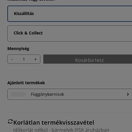
1335%
Kiszállítás
5765%
673%
Click & Collect
Mennyiség
-
+
Kosárba tesz
Ajánlott termékek
Függönykarnisok
Korlátlan termékvisszavétel
Időkorlát nélkül - bármelyik JYSK áruházban