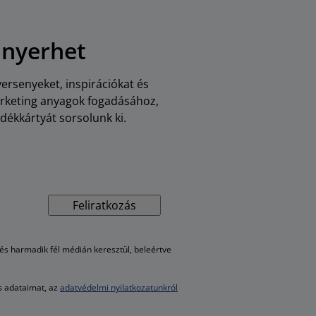
 nyerhet
versenyeket, inspirációkat és
arketing anyagok fogadásához,
dékkártyát sorsolunk ki.
Feliratkozás
s harmadik fél médián keresztül, beleértve
es adataimat, az
adatvédelmi nyilatkozatunkról