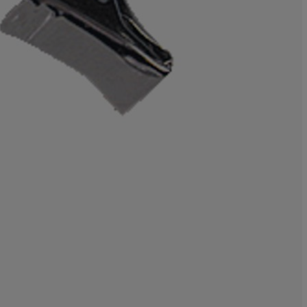
10%
0%
0%