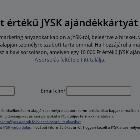
Ft értékű JYSK ajándékkártyát
arketing anyagokat kapjon a JYSK-től, beleértve a híreket, 
i alapján személyre szabott tartalommal. Ha hozzájárul a m
z a havi sorsoláson, amelyen egy 10 000 Ft értékű JYSK aján
A sorsolás feltételeit itt találja.
Email cím*
és viselkedésem alapján személyre szabott kommunikációkat kapjak e-mailben é
kat, újdonságokat és kampányokat a JYSK teljes termékkínálatában.
személyes adatok felhasználásáról itt olvashat
.
 a
JYSK weboldalán
. További információkat arról, hogyan kezeli a JYSK a személy