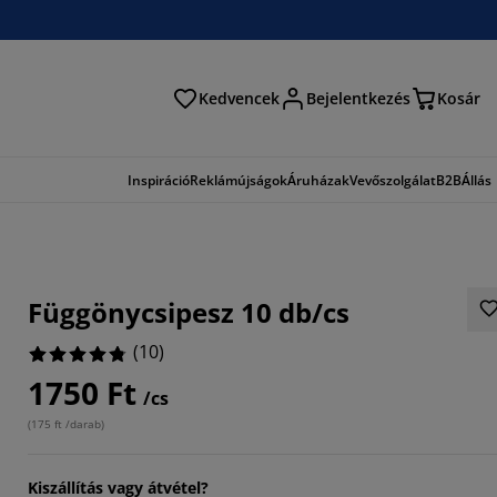
Kedvencek
Bejelentkezés
Kosár
és
Inspiráció
Reklámújságok
Áruházak
Vevőszolgálat
B2B
Állás
Függönycsipesz 10 db/cs
(
10
)
1750 Ft
/cs
(
175 ft /darab
)
Kiszállítás vagy átvétel?