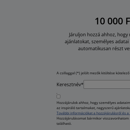
10 000 
Járuljon hozzá ahhoz, hogy m
ajánlatokat, személyes adata
automatikusan részt ves
A csillaggal (*) jelölt mezők kitöltése kötelező
Keresztnév*
Hozzájárulok ahhoz, hogy személyes adataim 
az inspiráló tartalmakat, nagyszerű ajánlato
További információkat a hozzájárulásról és a 
Hozzájárulásomat bármikor visszavonhatom
található.