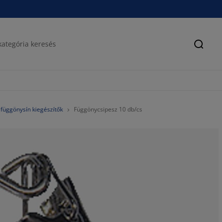
Keres
függönysín kiegészítők
Függönycsipesz 10 db/cs
90%
0%