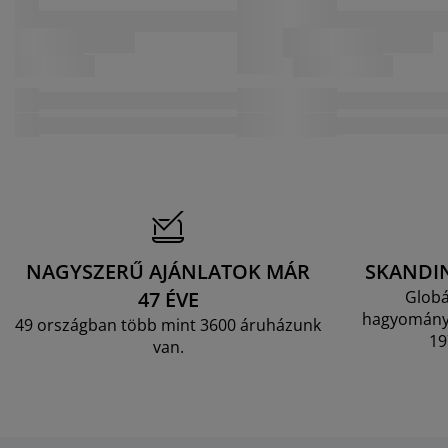
NAGYSZERŰ AJÁNLATOK MÁR
SKANDI
47 ÉVE
Globá
hagyományo
49 országban több mint 3600 áruházunk
19
van.