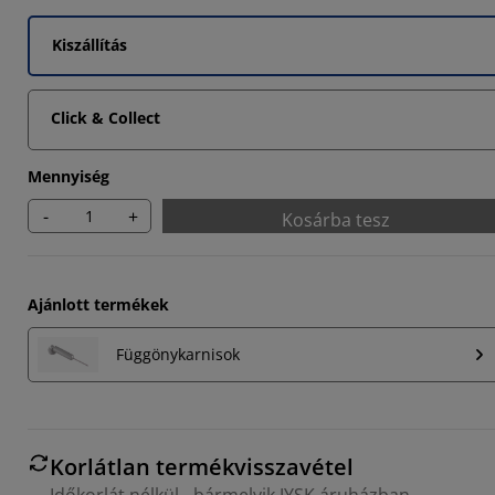
Kiszállítás
Click & Collect
Mennyiség
-
+
Kosárba tesz
Ajánlott termékek
Függönykarnisok
Korlátlan termékvisszavétel
Időkorlát nélkül - bármelyik JYSK áruházban