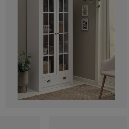
5.365853658536
3.902439024390
7.804878048780