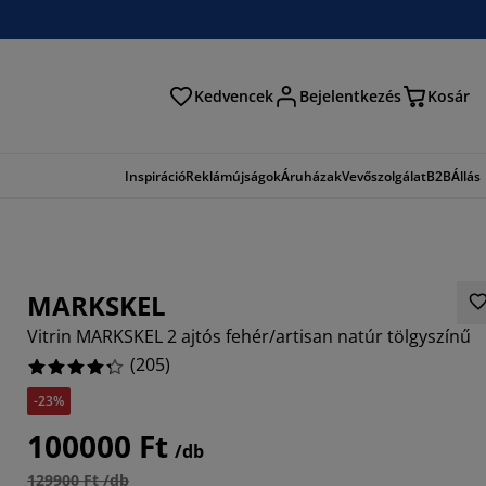
Kedvencek
Bejelentkezés
Kosár
és
Inspiráció
Reklámújságok
Áruházak
Vevőszolgálat
B2B
Állás
MARKSKEL
Vitrin MARKSKEL 2 ajtós fehér/artisan natúr tölgyszínű
(
205
)
-23%
927%
100000 Ft
/db
3413%
129900 Ft /db