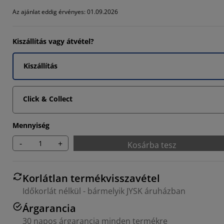
586%
Az ajánlat eddig érvényes: 01.09.2026
244%
Kiszállítás vagy átvétel?
488%
Kiszállítás
Click & Collect
Mennyiség
-
+
Kosárba tesz
Korlátlan termékvisszavétel
Időkorlát nélkül - bármelyik JYSK áruházban
Árgarancia
30 napos árgarancia minden termékre