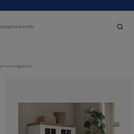
Keres
an natúr tölgyszínű
68.29268292682
14.63414634146