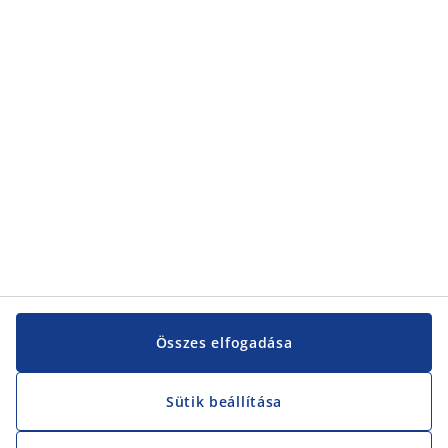
Kategóriák
Kategóriák
Vevőszolgálat
Vevőszolgálat
JYSK
JYSK
KÖZPONTI IRODA
JYSK követése
Összes elfogadása
Sütik beállítása