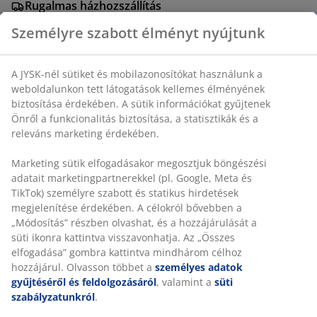
Rugalmas házhozszállítás
Gyors és egyszerű házhozszállítás, ahogy Ön szeretné
Személyre szabott élményt nyújtunk
A JYSK-nél sütiket és mobilazonosítókat használunk a
Étkezőszék szürkés homokszínű szövettel párnázott
weboldalunkon tett látogatások kellemes élményének
ülő- és hátrésszel. Fekete színű acél lábak.
biztosítása érdekében. A sütik információkat gyűjtenek
Önről a funkcionalitás biztosítása, a statisztikák és a
releváns marketing érdekében.
SKU: 3678870
Összeszerelési útmutató
Marketing sütik elfogadásakor megosztjuk böngészési
adatait marketingpartnerekkel (pl. Google, Meta és
TikTok) személyre szabott és statikus hirdetések
megjelenítése érdekében. A célokról bővebben a
Részletes Adatok
„Módosítás” részben olvashat, és a hozzájárulását a
süti ikonra kattintva visszavonhatja. Az „Összes
elfogadása” gombra kattintva mindhárom célhoz
hozzájárul. Olvasson többet a
személyes adatok
Értékelések
gyűjtéséről és feldolgozásáról
, valamint a
süti
szabályzatunkról
.
(
103
)