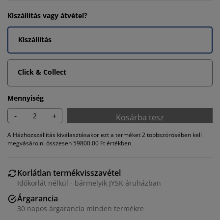
Kiszállítás vagy átvétel?
Kiszállítás
Click & Collect
Mennyiség
-
+
Kosárba tesz
A Házhozszállítás kiválasztásakor ezt a terméket 2 többszörösében kell
megvásárolni összesen 59800.00 Ft értékben
Korlátlan termékvisszavétel
Időkorlát nélkül - bármelyik JYSK áruházban
Árgarancia
30 napos árgarancia minden termékre