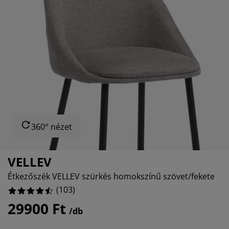
útorápolók és kiegészítők
ltéri világítás
epedők
gykeretek
lágítás
%
emping
uhásszekrények
gyalapok
áztartás
%
%
álószoba bútorok
gyrácsok
yerekszoba
%
yerek matracok
osási kiegészítők
yerekágyak
360° nézet
VELLEV
Étkezőszék VELLEV szürkés homokszínű szövet/fekete
(
103
)
29900 Ft
/db