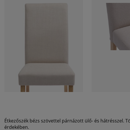
Étkezőszék bézs szövettel párnázott ülő- és hátrésszel. T
érdekében.