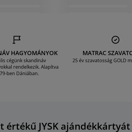
NÁV HAGYOMÁNYOK
MATRAC SZAVAT
lis cégünk skandináv
25 év szavatosság GOLD m
kkal rendelkezik. Alapítva
79-ben Dániában.
Ft értékű JYSK ajándékkártyát