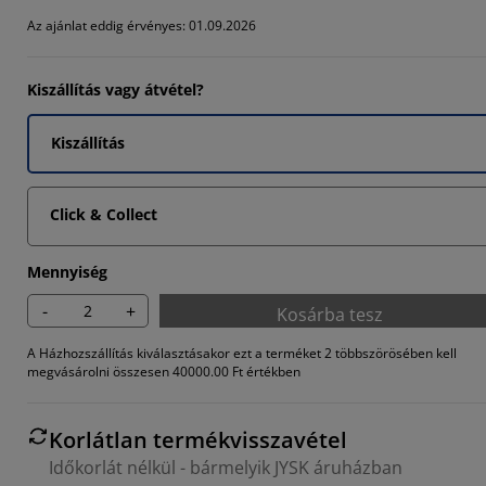
2839%
Az ajánlat eddig érvényes: 01.09.2026
8394%
Kiszállítás vagy átvétel?
4813%
Kiszállítás
Click & Collect
Mennyiség
-
+
Kosárba tesz
A Házhozszállítás kiválasztásakor ezt a terméket 2 többszörösében kell
megvásárolni összesen 40000.00 Ft értékben
Korlátlan termékvisszavétel
Időkorlát nélkül - bármelyik JYSK áruházban