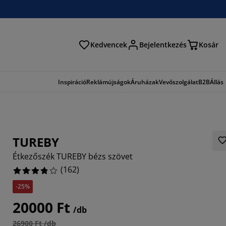
Kedvencek
Bejelentkezés
Kosár
és
Inspiráció
Reklámújságok
Áruházak
Vevőszolgálat
B2B
Állás
TUREBY
Étkezőszék TUREBY bézs szövet
(
162
)
-25%
6425%
20000 Ft
/db
9753%
26900 Ft /db