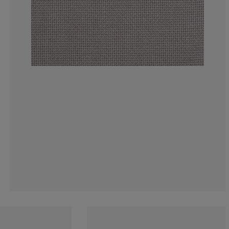
6.17283950617
11.72839506172
14.81481481481