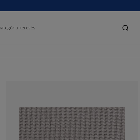
Keres
53.08641975308
14.1975308641