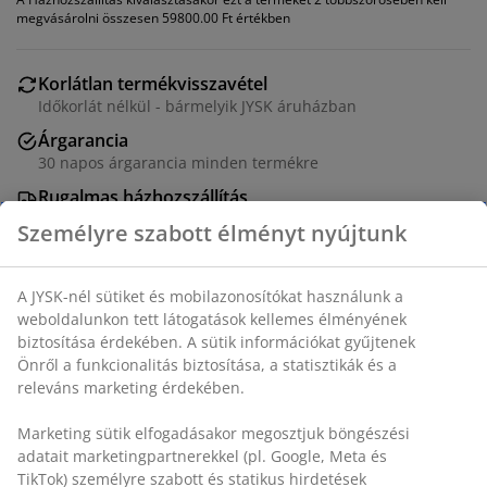
megvásárolni összesen 59800.00 Ft értékben
Korlátlan termékvisszavétel
Időkorlát nélkül - bármelyik JYSK áruházban
Árgarancia
30 napos árgarancia minden termékre
Rugalmas házhozszállítás
Gyors és egyszerű házhozszállítás, ahogy Ön szeretné
Étkezőszék karfákkal, amelyek további támaszt és
kényelmet biztosítanak. A széknek párnázott ülő- és
hátrésze van törtfehér szövet huzattal. Fekete, acél
lábak.
SKU: 3640128
Összeszerelési útmutató