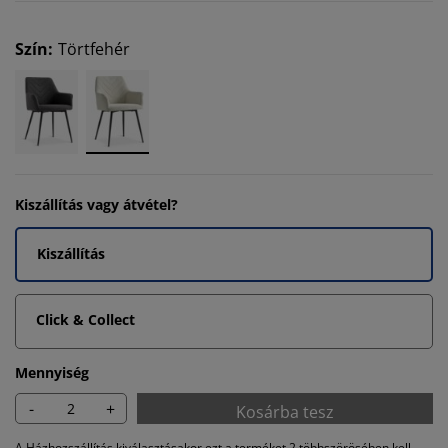
Szín
:
Törtfehér
Kiszállítás vagy átvétel?
Kiszállítás
Click & Collect
Mennyiség
-
+
Kosárba tesz
A Házhozszállítás kiválasztásakor ezt a terméket 2 többszörösében kell