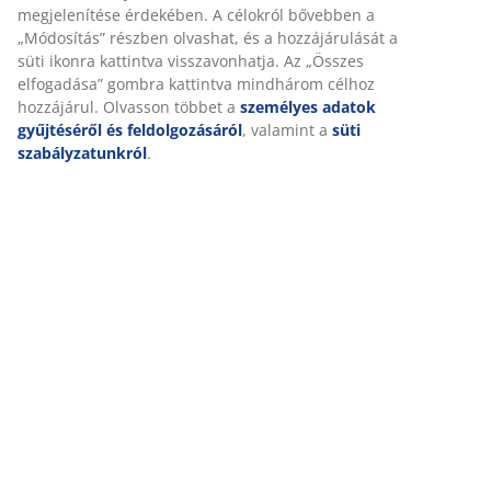
Részletes Adatok
Személyre szabott élményt nyújtunk
Értékelések
(
126
)
A JYSK-nél sütiket és mobilazonosítókat használunk a weboldal
tett látogatások kellemes élményének biztosítása érdekében. A s
információkat gyűjtenek Önről a funkcionalitás biztosítása, a
Kiszállítás
statisztikák és a releváns marketing érdekében.
Marketing sütik elfogadásakor megosztjuk böngészési adatait
marketingpartnerekkel (pl. Google, Meta és TikTok) személyre sz
és statikus hirdetések megjelenítése érdekében. A célokról bőv
„Módosítás” részben olvashat, és a hozzájárulását a süti ikonra
kattintva visszavonhatja. Az „Összes elfogadása” gombra kattint
mindhárom célhoz hozzájárul. Olvasson többet a
személyes ad
gyűjtéséről és feldolgozásáról
, valamint a
süti szabályzatunkró