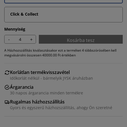
Click & Collect
Mennyiség
-
+
Kosárba tesz
A Házhozszállítás kiválasztásakor ezt a terméket 4 többszörösében kell
megvásárolni összesen 40000.00 Ft értékben
Személyre szabott élményt nyújtunk
Korlátlan termékvisszavétel
Időkorlát nélkül - bármelyik JYSK áruházban
Árgarancia
A JYSK-nél sütiket és mobilazonosítókat használunk a
30 napos árgarancia minden termékre
weboldalunkon tett látogatások kellemes élményének
biztosítása érdekében. A sütik információkat gyűjtenek
Rugalmas házhozszállítás
Önről a funkcionalitás biztosítása, a statisztikák és a
Gyors és egyszerű házhozszállítás, ahogy Ön szeretné
releváns marketing érdekében.
Marketing sütik elfogadásakor megosztjuk böngészési