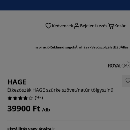
Kedvencek
Bejelentkezés
Kosár
és
Inspiráció
Reklámújságok
Áruházak
Vevőszolgálat
B2B
Állás
HAGE
Étkezőszék HAGE szürke szövet/natúr tölgyszínű
(
93
)
39900 Ft
/db
4944%
6882%
Kiszállítás vagy átvétel?