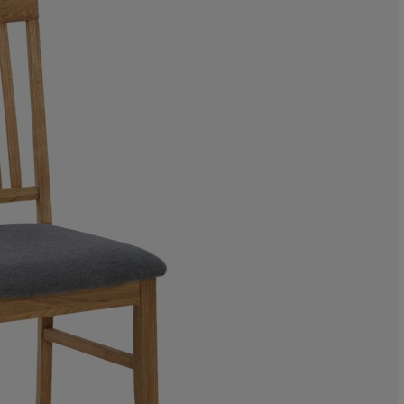
12.90322580645
13.97849462365
9.67741935483