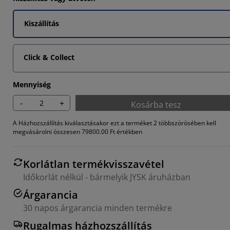
1612%
Kiszállítás
5912%
871%
Click & Collect
Mennyiség
-
+
Kosárba tesz
A Házhozszállítás kiválasztásakor ezt a terméket 2 többszörösében kell
megvásárolni összesen 79800.00 Ft értékben
Korlátlan termékvisszavétel
Időkorlát nélkül - bármelyik JYSK áruházban
Árgarancia
30 napos árgarancia minden termékre
Rugalmas házhozszállítás