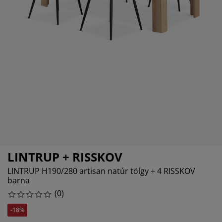
torápolók és kiegészítők
ltéri világítás
pedők
ykeretek
lágítás
mping
hásszekrények
yalapok
ztartás
lószoba bútorok
yrácsok
erekszoba
erek matracok
sási kiegészítők
erekágyak
LINTRUP + RISSKOV
LINTRUP H190/280 artisan natúr tölgy + 4 RISSKOV
barna
(
0
)
-18%