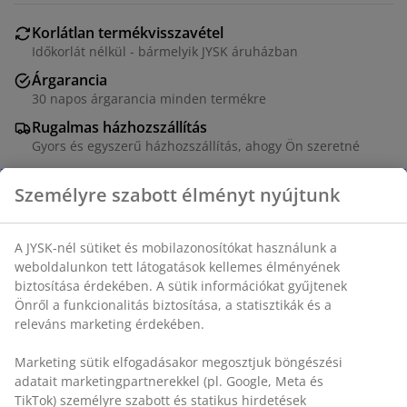
Korlátlan termékvisszavétel
Időkorlát nélkül - bármelyik JYSK áruházban
Árgarancia
30 napos árgarancia minden termékre
Rugalmas házhozszállítás
Gyors és egyszerű házhozszállítás, ahogy Ön szeretné
Asztal: Dekor furnér. 2 vendéglappal, amelyek az
asztallap alatt tárolhatóak. SZ90 x H190/235/280 x
MA77 cm. Szék: Szövet és acél.
SKU: S368523
Személyre szabott élményt nyújtunk
A csomag a következő cikkekből áll