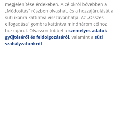
A JYSK-nél sütiket és mobilazonosítókat használunk a
weboldalunkon tett látogatások kellemes élményének
biztosítása érdekében. A sütik információkat gyűjtenek Önről a
Részletes Adatok
funkcionalitás biztosítása, a statisztikák és a releváns
marketing érdekében.
Marketing sütik elfogadásakor megosztjuk böngészési adatait
Értékelések
marketingpartnerekkel (pl. Google, Meta és TikTok) személyre
szabott és statikus hirdetések megjelenítése érdekében. A
(
0
)
célokról bővebben a „Módosítás” részben olvashat, és a
hozzájárulását a süti ikonra kattintva visszavonhatja. Az
„Összes elfogadása” gombra kattintva mindhárom célhoz
Kiszállítás
hozzájárul. Olvasson többet a
személyes adatok gyűjtéséről
és feldolgozásáról
, valamint a
süti szabályzatunkról
.