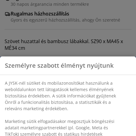
30 napos árgarancia minden termékre
Rugalmas házhozszállítás
Gyors és egyszerű házhozszállítás, ahogy Ön szeretné
Szövet huzattal és bambusz lábakkal. SZ90 x MA45 x
MÉ34 cm
SKU: 3690275
Összeszerelési útmutató
Személyre szabott élményt nyújtunk
Részletes Adatok
A JYSK-nél sütiket és mobilazonosítókat használunk a
weboldalunkon tett látogatások kellemes élményének
biztosítása érdekében. A sütik információkat gyűjtenek
Értékelések
Önről a funkcionalitás biztosítása, a statisztikák és a
releváns marketing érdekében.
(
827
)