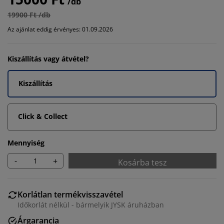
/db
19900 Ft /db
Az ajánlat eddig érvényes: 01.09.2026
Kiszállítás vagy átvétel?
Kiszállítás
Click & Collect
Mennyiség
-
+
Kosárba tesz
Korlátlan termékvisszavétel
Időkorlát nélkül - bármelyik JYSK áruházban
Árgarancia