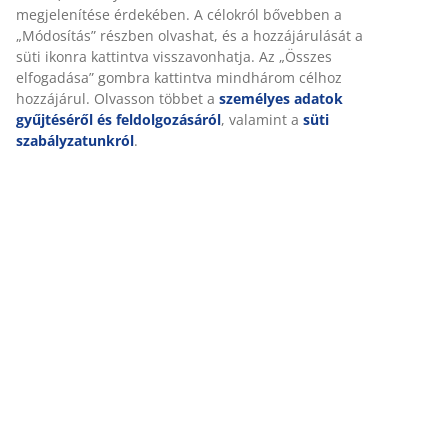
Marketing sütik elfogadásakor megosztjuk böngészési
adatait marketingpartnerekkel (pl. Google, Meta és TikTok)
Kiszállítás
személyre szabott és statikus hirdetések megjelenítése
érdekében. A célokról bővebben a „Módosítás” részben
olvashat, és a hozzájárulását a süti ikonra kattintva
visszavonhatja. Az „Összes elfogadása” gombra kattintva
mindhárom célhoz hozzájárul. Olvasson többet a
személyes adatok gyűjtéséről és feldolgozásáról
,
valamint a
süti szabályzatunkról
.