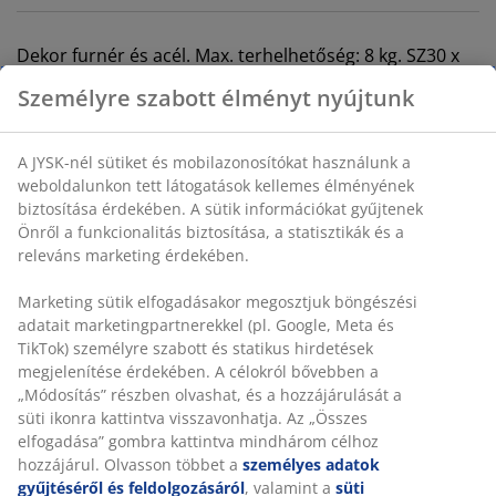
Dekor furnér és acél. Max. terhelhetőség: 8 kg. SZ30 x
H50 x MA15 cm
SKU: 3600636
Összeszerelési útmutató
Részletes Adatok
Értékelések
(
108
)
Személyre szabott élményt nyújtunk
A JYSK-nél sütiket és mobilazonosítókat használunk a
Kiszállítás
weboldalunkon tett látogatások kellemes élményének biztosítás