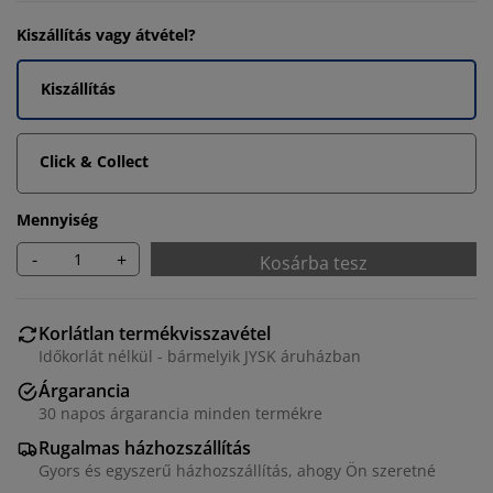
Kiszállítás vagy átvétel?
Kiszállítás
Click & Collect
Mennyiség
-
+
Kosárba tesz
Korlátlan termékvisszavétel
Időkorlát nélkül - bármelyik JYSK áruházban
Árgarancia
30 napos árgarancia minden termékre
Rugalmas házhozszállítás
Gyors és egyszerű házhozszállítás, ahogy Ön szeretné