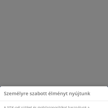
játékosoknak érdemes minőségi gamer
asztal választékunkból válogatni, hiszen
egy gamer asztal számos extra funkcióval,
például pohártartóval, fejhallgató tartóval
és beépített LED fényekkel is
rendelkezhet.
Személyre szabott élményt nyújtunk
A JYSK-nél sütiket és mobilazonosítókat használunk a