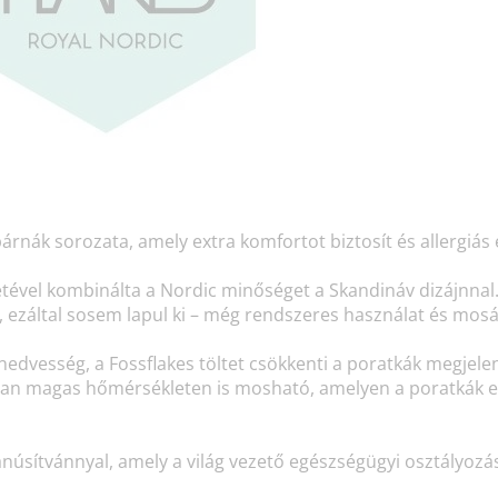
párnák sorozata, amely extra komfortot biztosít és allergiá
ltetével kombinálta a Nordic minőséget a Skandináv dizájnna
t, ezáltal sosem lapul ki – még rendszeres használat és mos
nedvesség, a Fossflakes töltet csökkenti a poratkák megjelen
lyan magas hőmérsékleten is mosható, amelyen a poratkák el
ítvánnyal, amely a világ vezető egészségügyi osztályozási