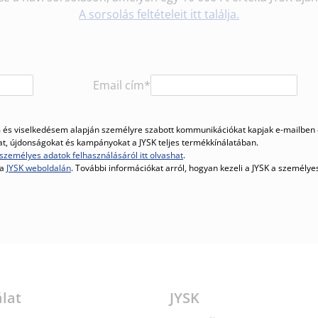
A sorsolás feltételeit itt találja.
Email cím*
és viselkedésem alapján személyre szabott kommunikációkat kapjak e-mailben é
kat, újdonságokat és kampányokat a JYSK teljes termékkínálatában.
személyes adatok felhasználásáról itt olvashat
.
 a
JYSK weboldalán
. További információkat arról, hogyan kezeli a JYSK a személy
lat
JYSK