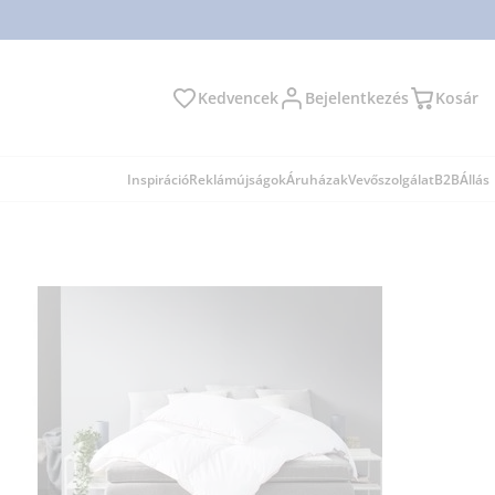
Kedvencek
Bejelentkezés
Kosár
és
Inspiráció
Reklámújságok
Áruházak
Vevőszolgálat
B2B
Állás