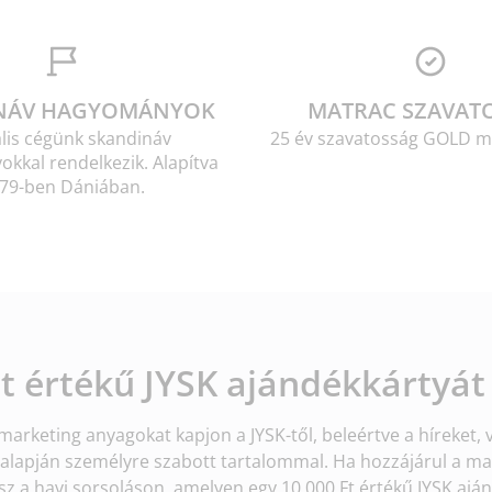
NÁV HAGYOMÁNYOK
MATRAC SZAVAT
lis cégünk skandináv
25 év szavatosság GOLD m
kkal rendelkezik. Alapítva
79-ben Dániában.
Ft értékű JYSK ajándékkártyát
arketing anyagokat kapjon a JYSK-től, beleértve a híreket, 
i alapján személyre szabott tartalommal. Ha hozzájárul a m
z a havi sorsoláson, amelyen egy 10 000 Ft értékű JYSK aján