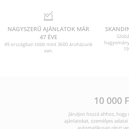
NAGYSZERŰ AJÁNLATOK MÁR
SKANDI
47 ÉVE
Globá
hagyományo
49 országban több mint 3600 áruházunk
19
van.
10 000 
Járuljon hozzá ahhoz, hogy m
ajánlatokat, személyes adata
automatikusan részt ves