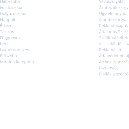
Hálószoba
Vevőszolgálat
Fürdőszoba
Áruházak és nyi
Dolgozószoba
Ügyfélelőnyök
Nappali
Ajándékkártya
Étkező
Reklámújságok
Tárolás
Általános Szerz
Függönyök
Szállítási feltét
Kert
Visszaküldési s
Lakberendezés
Reklamáció
Előszoba
Adatvédelmi tá
Minden kategória
A cookie-hozzá
Biztonság
Elállás a szerző