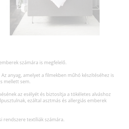
s emberek számára is megfelelő.
l. Az anyag, amelyet a filmekben műhó készítéséhez is
ás mellett sem.
ésének az esélyét és biztosítja a tökéletes alváshoz
pusztulnak, ezáltal asztmás és allergiás emberek
 rendszere textíliák számára.