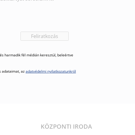
Feliratkozás
s harmadik fél médián keresztül, beleértve
es adataimat, az
adatvédelmi nyilatkozatunkról
KÖZPONTI IRODA