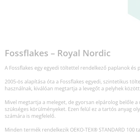
torápolók és kiegészítők
ltéri világítás
pedők
ykeretek
lágítás
mping
hásszekrények
yalapok
ztartás
lószoba bútorok
yrácsok
erekszoba
erek matracok
sási kiegészítők
Fossflakes – Royal Nordic
erekágyak
A Fossflakes egy egyedi töltettel rendelkező paplanok és 
2005-ös alapítása óta a Fossflakes egyedi, szintetikus tö
használnak, kiválóan megtartja a levegőt a pelyhek közöt
Mivel megtartja a meleget, de gyorsan elpárolog belőle a 
szükséges körülményeket. Ezen felül ez a tartós anyag o
számára is megfelelő.
Minden termék rendelkezik OEKO-TEX® STANDARD 100 tanús