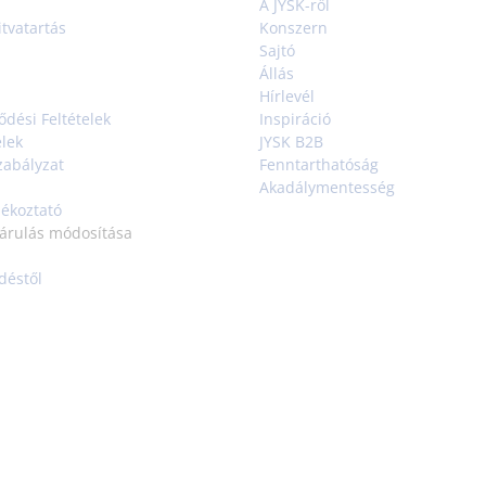
A JYSK-ről
tvatartás
Konszern
Sajtó
Állás
Hírlevél
ődési Feltételek
Inspiráció
elek
JYSK B2B
zabályzat
Fenntarthatóság
Akadálymentesség
jékoztató
járulás módosítása
déstől