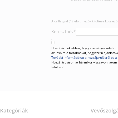
A csillaggal (*) jelölt mezők kitöltése kötelező
Keresztnév*
Hozzájárulok ahhoz, hogy személyes adataim 
az inspiráló tartalmakat, nagyszerű ajánlato
További információkat a hozzájárulásról és a 
Hozzájárulásomat bármikor visszavonhatom
található.
Kategóriák
Vevőszolgá