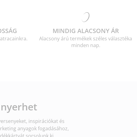
OSSÁG
MINDIG ALACSONY ÁR
atracainkra.
Alacsony árú termékek széles választéka
minden nap.
 nyerhet
versenyeket, inspirációkat és
arketing anyagok fogadásához,
dékkártyát sorsolunk ki.