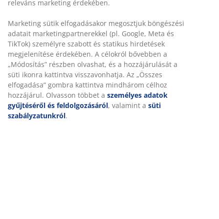
releváns marketing érdekében.
SKU: 3621054
Összeszerelési útmutató
Marketing sütik elfogadásakor megosztjuk böngészési
adatait marketingpartnerekkel (pl. Google, Meta és
TikTok) személyre szabott és statikus hirdetések
megjelenítése érdekében. A célokról bővebben a
Részletes Adatok
„Módosítás” részben olvashat, és a hozzájárulását a
süti ikonra kattintva visszavonhatja. Az „Összes
elfogadása” gombra kattintva mindhárom célhoz
hozzájárul. Olvasson többet a
személyes adatok
Értékelések
gyűjtéséről és feldolgozásáról
, valamint a
süti
szabályzatunkról
.
(
211
)
Kiszállítás