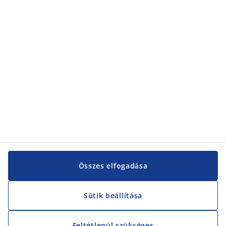
Kategóriák
Vevőszolgálat
Vevőszolgálat
JYSK
JYSK
KÖZPONTI IRODA
JYSK követése
Összes elfogadása
Sütik beállítása
Feltétlenül szükséges