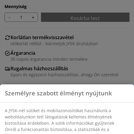
Mennyiség
-
+
Kosárba tesz
Korlátlan termékvisszavétel
Időkorlát nélkül - bármelyik JYSK áruházban
Árgarancia
30 napos árgarancia minden termékre
Rugalmas házhozszállítás
Gyors és egyszerű házhozszállítás, ahogy Ön szeretné
Dekor furnér és edzett üveg. Használja önállóan vagy
kombinálja más SKALS elemekkel. Levehető lábakkal.
Rakásolható és falra szerelhető. SZ71 x MA71/81 x
MÉ35 cm