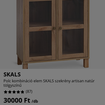
torápolók és kiegészítők
ltéri világítás
10.344827586206897%
pedők
ykeretek
lágítás
2.2988505747126435%
mping
hásszekrények
yalapok
ztartás
0%
lószoba bútorok
yrácsok
erekszoba
2.2988505747126435%
erek matracok
sási kiegészítők
erekágyak
SKALS
Polc kombináció elem SKALS szekrény artisan natúr
tölgyszínű
(
87
)
30000 Ft
/db