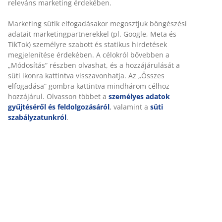
SKU: 3640400
Összeszerelési útmutató
Részletes Adatok
Értékelések
(
87
)
Kiszállítás