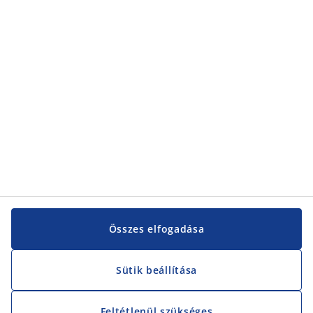
Kategóriák
Vevőszolgálat
Vevőszolgálat
JYSK
JYSK
KÖZPONTI IRODA
JYSK követése