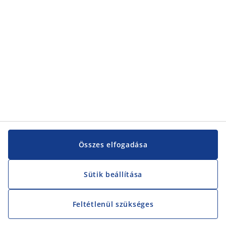
Vevőszolgálat
Vevőszolgálat
JYSK
JYSK
KÖZPONTI IRODA
JYSK követése