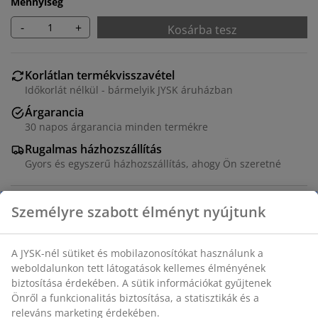
Mennyiség
-
+
Kosárba tesz
Korlátlan termékvisszavétel
Időkorlát nélkül - bármelyik JYSK áruházban
Árgarancia
30 napos árgarancia minden termékre
Rugalmas házhozszállítás
Gyors és egyszerű házhozszállítás, ahogy Ön szeretné
Dekor furnér. Használja önállóan vagy kombinálja más
SKALS elemekkel. Levehető lábakkal. Rakásolható vagy
falra szerelhető. SZ71 x MA71/81 x MÉ35 cm
SKU: 3640399