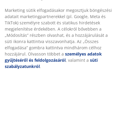
Összeszerelési útmutató
Részletes Adatok
Értékelések
(
196
)
Kiszállítás