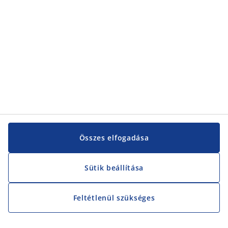
Vevőszolgálat
Vevőszolgálat
JYSK
JYSK
KÖZPONTI IRODA
JYSK követése