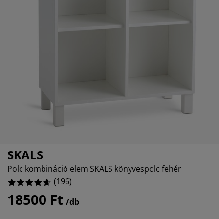
torápolók és kiegészítők
2040817%
ltéri világítás
epedők
ykeretek
lágítás
795918%
emping
hásszekrények
yalapok
ztartás
897959%
lószoba bútorok
yrácsok
erekszoba
5306123%
erek matracok
sási kiegészítők
erekágyak
SKALS
Polc kombináció elem SKALS könyvespolc fehér
(
196
)
18500 Ft
/db