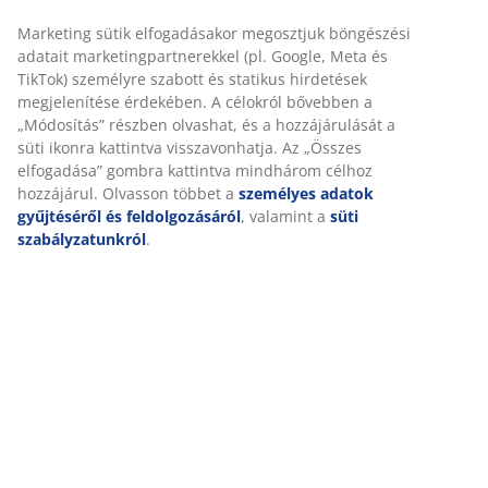
Összeszerelési útmutató
A JYSK-nél sütiket és mobilazonosítókat használunk a
weboldalunkon tett látogatások kellemes élményének
biztosítása érdekében. A sütik információkat gyűjtenek
Részletes Adatok
Önről a funkcionalitás biztosítása, a statisztikák és a
releváns marketing érdekében.
Marketing sütik elfogadásakor megosztjuk böngészési
Értékelések
adatait marketingpartnerekkel (pl. Google, Meta és TikTok)
személyre szabott és statikus hirdetések megjelenítése
(
196
)
érdekében. A célokról bővebben a „Módosítás” részben
olvashat, és a hozzájárulását a süti ikonra kattintva
visszavonhatja. Az „Összes elfogadása” gombra kattintva
Kiszállítás
mindhárom célhoz hozzájárul. Olvasson többet a
személyes
adatok gyűjtéséről és feldolgozásáról
, valamint a
süti
szabályzatunkról
.