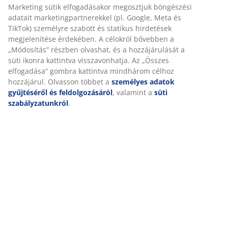
Marketing sütik elfogadásakor megosztjuk böngészési
Részletes Adatok
adatait marketingpartnerekkel (pl. Google, Meta és
TikTok) személyre szabott és statikus hirdetések
megjelenítése érdekében. A célokról bővebben a
„Módosítás” részben olvashat, és a hozzájárulását a
Értékelések
süti ikonra kattintva visszavonhatja. Az „Összes
(
10
)
elfogadása” gombra kattintva mindhárom célhoz
hozzájárul. Olvasson többet a
személyes adatok
gyűjtéséről és feldolgozásáról
, valamint a
süti
szabályzatunkról
.
Kiszállítás