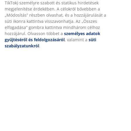
adatait marketingpartnerekkel (pl. Google, Meta és
TikTok) személyre szabott és statikus hirdetések
megjelenítése érdekében. A célokról bővebben a
Kiszállítás
„Módosítás” részben olvashat, és a hozzájárulását a süti
ikonra kattintva visszavonhatja. Az „Összes elfogadása”
gombra kattintva mindhárom célhoz hozzájárul.
Olvasson többet a
személyes adatok gyűjtéséről és
feldolgozásáról
, valamint a
süti szabályzatunkról
.