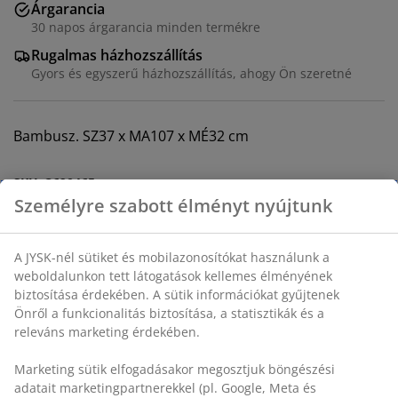
Árgarancia
30 napos árgarancia minden termékre
Rugalmas házhozszállítás
Gyors és egyszerű házhozszállítás, ahogy Ön szeretné
Bambusz. SZ37 x MA107 x MÉ32 cm
SKU: 3690465
Összeszerelési útmutató
Személyre szabott élményt nyújtunk
A JYSK-nél sütiket és mobilazonosítókat használunk a
Részletes Adatok
weboldalunkon tett látogatások kellemes élményének
biztosítása érdekében. A sütik információkat gyűjtenek
Önről a funkcionalitás biztosítása, a statisztikák és a
releváns marketing érdekében.
Értékelések
Marketing sütik elfogadásakor megosztjuk böngészési
(
62
)