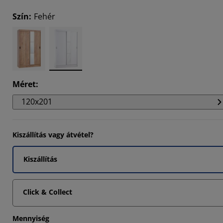
6349%
Szín
:
Fehér
6349%
4285%
Méret
:
120x201
Kiszállítás vagy átvétel?
Kiszállítás
Click & Collect
Mennyiség