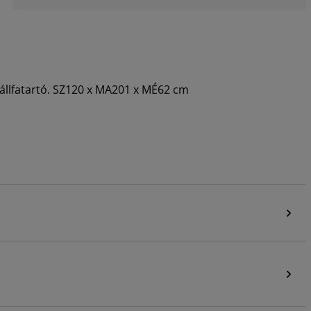
 vállfatartó. SZ120 x MA201 x MÉ62 cm