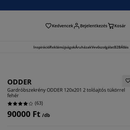
Kedvencek
Bejelentkezés
Kosár
és
Inspiráció
Reklámújságok
Áruházak
Vevőszolgálat
B2B
Állás
ODDER
Gardróbszekrény ODDER 120x201 2 tolóajtós tükörrel
fehér
(
63
)
90000 Ft
/db
0316%
2698%