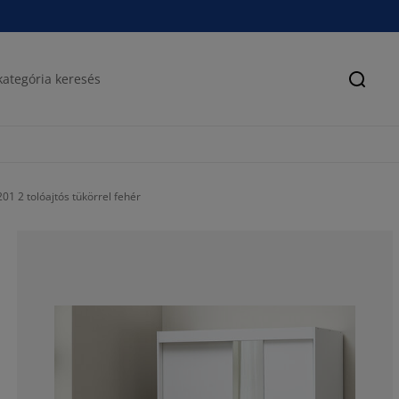
Keres
 2 tolóajtós tükörrel fehér
60.31746031746
12.69841269841