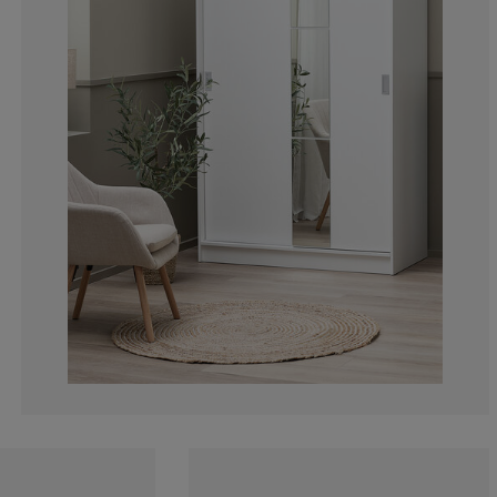
6.34920634920
6.34920634920
14.28571428571