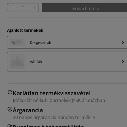
-
+
Kosárba tesz
Ajánlott termékek
Kiegészítők
Vállfák
Korlátlan termékvisszavétel
Időkorlát nélkül - bármelyik JYSK áruházban
Árgarancia
30 napos árgarancia minden termékre