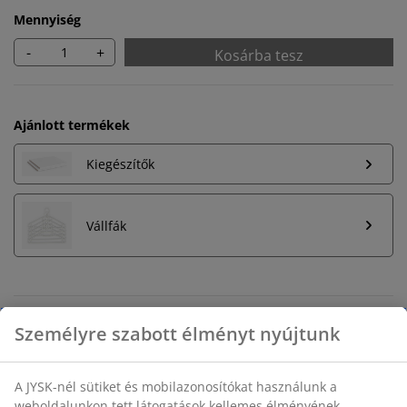
Mennyiség
-
+
Kosárba tesz
Ajánlott termékek
Kiegészítők
Vállfák
Korlátlan termékvisszavétel
Időkorlát nélkül - bármelyik JYSK áruházban
Árgarancia
30 napos árgarancia minden termékre