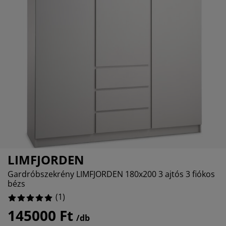
torápolók és kiegészítők
ltéri világítás
0%
pedők
ykeretek
lágítás
0%
mping
hásszekrények
yalapok
ztartás
0%
lószoba bútorok
yrácsok
erekszoba
0%
erek matracok
sási kiegészítők
erekágyak
LIMFJORDEN
Gardróbszekrény LIMFJORDEN 180x200 3 ajtós 3 fiókos
bézs
(
1
)
145000 Ft
/db