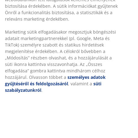
Rugalmas házhozszállítás
Gyors és egyszerű házhozszállítás, ahogy Ön szeretné
Dekor furnér. Belső elrendezés: 4 polc és 2 vállfatartó.
SZ180 x MA200 x MÉ58 cm
SKU: 3670665
Összeszerelési útmutató
Részletes Adatok
Értékelések
(
1
)