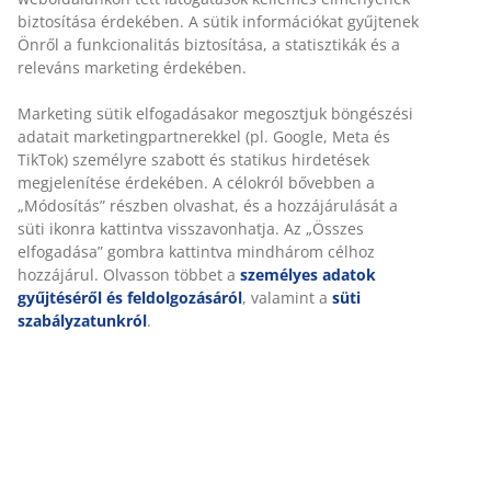
Rugalmas házhozszállítás
Gyors és egyszerű házhozszállítás, ahogy Ön szeretné
Dekor furnér. Belső elrendezés: 5 polc és 1 vállfatartó.
SZ120 x MA200 x MÉ58 cm
SKU: 3670664
Összeszerelési útmutató
Részletes Adatok
Értékelések
(
1
)