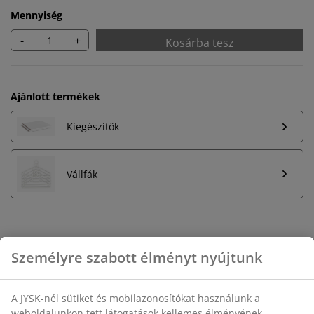
Mennyiség
-
+
Kosárba tesz
Ajánlott termékek
Kiegészítők
Vállfák
Korlátlan termékvisszavétel
Időkorlát nélkül - bármelyik JYSK áruházban
Árgarancia
30 napos árgarancia minden termékre