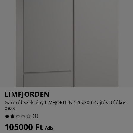
torápolók és kiegészítők
ltéri világítás
0%
pedők
ykeretek
lágítás
0%
mping
hásszekrények
yalapok
ztartás
100%
lószoba bútorok
yrácsok
erekszoba
0%
erek matracok
sási kiegészítők
erekágyak
LIMFJORDEN
Gardróbszekrény LIMFJORDEN 120x200 2 ajtós 3 fiókos
bézs
(
1
)
105000 Ft
/db