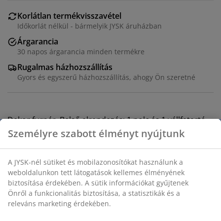
Korlátlan termékvisszavétel
Időkorlát nélkül - bármelyik JYSK áruházban
Árgarancia
30 napos árgarancia minden termékre
Rugalmas házhozszállítás
Gyors és egyszerű házhozszállítás, ahogy Ön szeretné
Dekor furnér. Belső elrendezés: 1 polc és 1 vállfatartó.
SZ78 x MA176 x MÉ50 cm
SKU: 3670523
Összeszerelési útmutató
Részletes Adatok