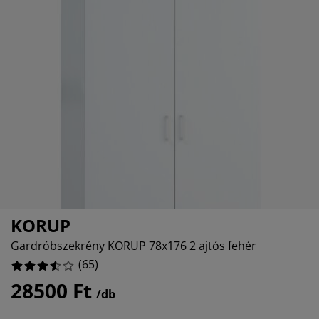
torápolók és kiegészítők
38461538463%
ltéri világítás
pedők
ykeretek
lágítás
9230769232%
mping
hásszekrények
yalapok
ztartás
76923076925%
lószoba bútorok
yrácsok
erekszoba
6153846154%
erek matracok
sási kiegészítők
erekágyak
KORUP
Gardróbszekrény KORUP 78x176 2 ajtós fehér
(
65
)
28500 Ft
/db