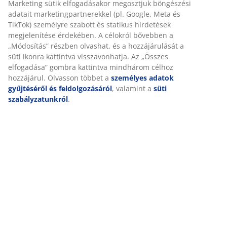
Személyre szabott élményt nyújtunk
A JYSK-nél sütiket és mobilazonosítókat használunk a
Értékelések
weboldalunkon tett látogatások kellemes élményének
(
65
)
biztosítása érdekében. A sütik információkat gyűjtenek Önről a
funkcionalitás biztosítása, a statisztikák és a releváns
marketing érdekében.
Kiszállítás
Marketing sütik elfogadásakor megosztjuk böngészési adatait
marketingpartnerekkel (pl. Google, Meta és TikTok) személyre
szabott és statikus hirdetések megjelenítése érdekében. A
célokról bővebben a „Módosítás” részben olvashat, és a
hozzájárulását a süti ikonra kattintva visszavonhatja. Az
„Összes elfogadása” gombra kattintva mindhárom célhoz
hozzájárul. Olvasson többet a
személyes adatok gyűjtéséről
és feldolgozásáról
, valamint a
süti szabályzatunkról
.