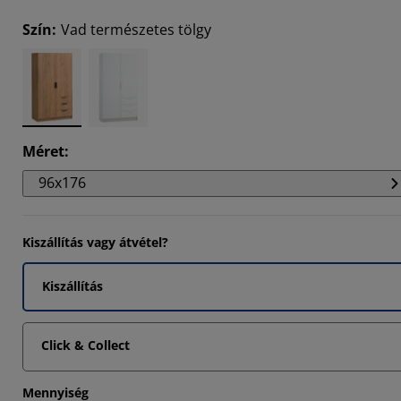
812%
Szín
:
Vad természetes tölgy
0456%
0456%
Méret
:
96x176
Kiszállítás vagy átvétel?
Kiszállítás
Click & Collect
Mennyiség