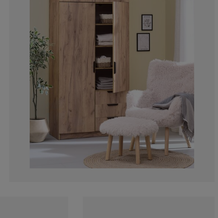
3.559870550161
2.588996763754
2.588996763754