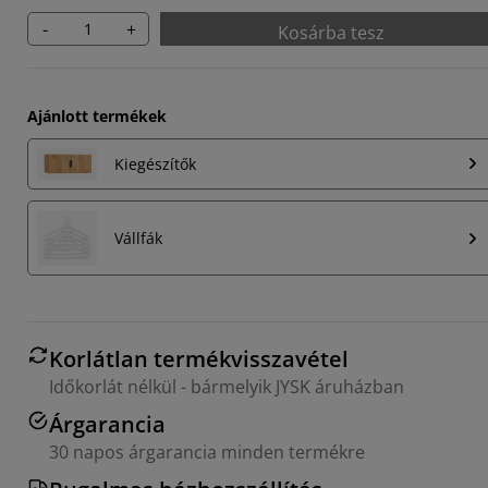
-
+
Kosárba tesz
Ajánlott termékek
Kiegészítők
Vállfák
Korlátlan termékvisszavétel
Időkorlát nélkül - bármelyik JYSK áruházban
Árgarancia
30 napos árgarancia minden termékre