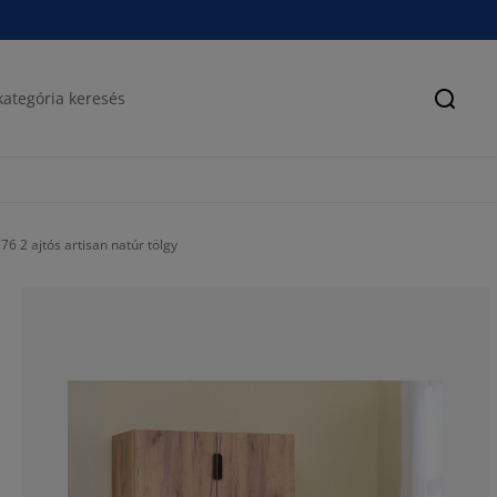
Keres
 2 ajtós artisan natúr tölgy
73.7864077669
17.47572815533