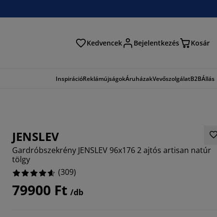
Kedvencek
Bejelentkezés
Kosár
és
Inspiráció
Reklámújságok
Áruházak
Vevőszolgálat
B2B
Állás
JENSLEV
Gardróbszekrény JENSLEV 96x176 2 ajtós artisan natúr
tölgy
(
309
)
79900 Ft
/db
903%
9805%