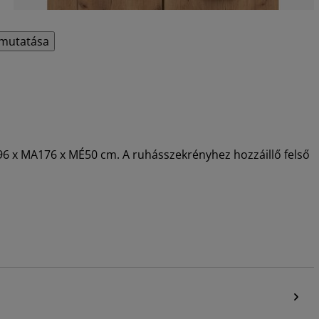
mutatása
SZ96 x MA176 x MÉ50 cm. A ruhásszekrényhez hozzáillő felső