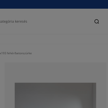
Keres
x193 fehér/betonszürke
72.5085910652
20.27491408934