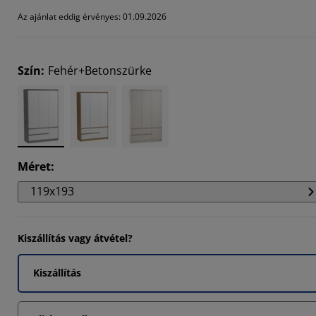
884%
Az ajánlat eddig érvényes: 01.09.2026
5463%
3952%
Szín
:
Fehér+Betonszürke
Méret
:
119x193
Kiszállítás vagy átvétel?
Kiszállítás