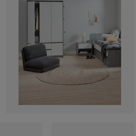
4.810996563573
1.030927835051
1.374570446735