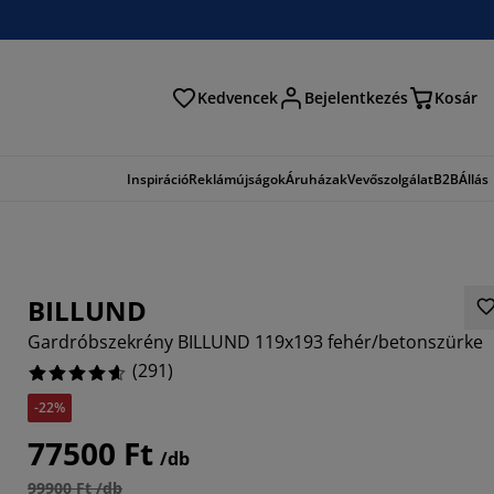
Kedvencek
Bejelentkezés
Kosár
és
Inspiráció
Reklámújságok
Áruházak
Vevőszolgálat
B2B
Állás
BILLUND
Gardróbszekrény BILLUND 119x193 fehér/betonszürke
(
291
)
-22%
921%
77500 Ft
/db
7078%
99900 Ft /db