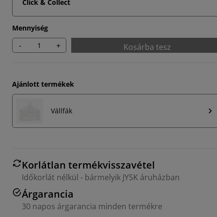
Click & Collect
Mennyiség
-
+
Kosárba tesz
Ajánlott termékek
Vállfák
Korlátlan termékvisszavétel
Időkorlát nélkül - bármelyik JYSK áruházban
Árgarancia
30 napos árgarancia minden termékre